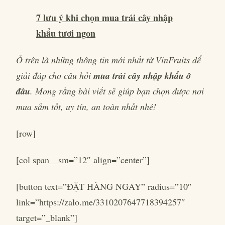
7 lưu ý khi chọn mua trái cây nhập
khẩu tươi ngon
Ở trên là những thông tin mới nhất từ VinFruits để
giải đáp cho câu hỏi
mua trái cây nhập khẩu ở
đâu
. Mong rằng bài viết sẽ giúp bạn chọn được nơi
mua sắm tốt, uy tín, an toàn nhất nhé!
[row]
[col span__sm=”12″ align=”center”]
[button text=”ĐẶT HÀNG NGAY” radius=”10″
link=”https://zalo.me/3310207647718394257″
target=”_blank”]