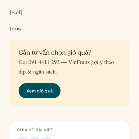
[/col]
[/row]
Cần tư vấn chọn giỏ quà?
Gọi 091 4411 293 — VinFruits gợi ý theo
dịp & ngân sách.
Xem giỏ quà
CHIA SẺ BÀI VIẾT