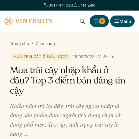
Chuyển
091 4411 293
Chat Zalo
đến
phần
Menu
0
nội
dung
Trang chủ
/
Cẩm nang
28/03/2023 · VinFruits
MUA TRÁI CÂY Ở ĐÂU NGON
Mua trái cây nhập khẩu ở
đâu? Top 3 điểm bán đáng tin
cậy
Nhiều năm trở lại đây, trái cây ngoại nhập là
dòng sản phẩm được người tiêu dùng chọn sử
dụng phổ biến. Tuy vậy, tình trạng trái cây là
hàng…