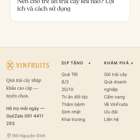
Nên cho trẻ ăn trái cây khi nào? Lợi
ích và cách sử dụng
DỊP TẶNG
+
KHÁM PHÁ
+
Quà Tết
Giỏ trái cây
Quà trái cây nhập
8/3
Quà doanh
khẩu cao cấp —
20/10
nghiệp
tuyển chọn.
Tri ân đối tác
Cẩm nang
Thăm bệnh
Về VinFruits
Hỗ trợ mỗi ngày —
Sinh nhật
Ưu đãi
Gọi/Zalo 091 4411
Khai trương
Liên hệ
293
169 Nguyễn Đình