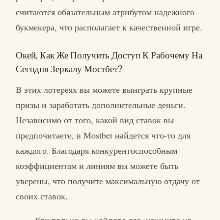
считаются обязательным атрибутом надежного
букмекера, что располагает к качественной игре.
Окей, Как Же Получить Доступ К Рабочему На
Сегодня Зеркалу Мостбет?
В этих лотереях вы можете выиграть крупные
призы и заработать дополнительные деньги.
Независимо от того, какой вид ставок вы
предпочитаете, в Mostbet найдется что-то для
каждого. Благодаря конкурентоспособным
коэффициентам и линиям вы можете быть
уверены, что получите максимальную отдачу от
своих ставок.