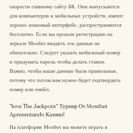
скорости главному сайту БК. Они выпускаются
для компьютеров и мобильных устройств, имеют
хорошо знакомый интерфейс, распространяются
бесплатно. Если вы прошли регистрацию на
зеркале Mostbet вводить эти данные не
обязательно. Следует указать мобильный номер
и придумать пароль чтобы делать ставки.
Важно, чтобы ваши данные были правильные,
потому что потом вам нужно будет подтвердить
номер или емейл.
“love The Jackpots” Турнир От Mostbet
Apresentando Казино!
На платформе Mostbet вы можете играть в