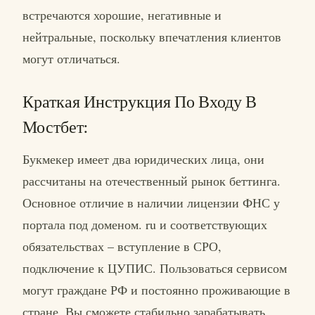
встречаются хорошие, негативные и
нейтральные, поскольку впечатления клиентов
могут отличаться.
Краткая Инструкция По Входу В
Мостбет:
Букмекер имеет два юридических лица, они
рассчитаны на отечественный рынок беттинга.
Основное отличие в наличии лицензии ФНС у
портала под доменом. ru и соответствующих
обязательствах – вступление в СРО,
подключение к ЦУПИС. Пользоваться сервисом
могут граждане РФ и постоянно проживающие в
стране. Вы сможете стабильно зарабатывать