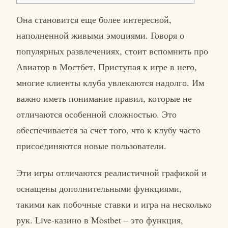
Она становится еще более интересной,
наполненной живыми эмоциями. Говоря о
популярных развлечениях, стоит вспомнить про
Авиатор в Мостбет. Приступая к игре в него,
многие клиенты клуба увлекаются надолго. Им
важно иметь понимание правил, которые не
отличаются особенной сложностью. Это
обеспечивается за счет того, что к клубу часто
присоединяются новые пользователи.
Эти игры отличаются реалистичной графикой и
оснащены дополнительными функциями,
такими как побочные ставки и игра на несколько
рук. Live-казино в Mostbet – это функция,