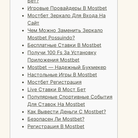
Бет?
Игровые Провайдеры В Mostbet
Мостбет Зеркало Для Входа На
Сайт
Чем Можно Заменить Зеркало
Mostbet Possuindo?
Бесплатные Ставки В Mostbet
Получи 100 Fs За Установку
Приложения Mostbet
Mostbet — Надежный Букмекер
Настольные Игры В Mostbet
Мостбет Регистрация
Live Ставки В Мост Бет
Популярные Спортивные События
Для Ставок На Mostbet
Как Вывести Деньги С Mostbet?
Безопасен Ли Mostbet?
Регистрация В Mostbet