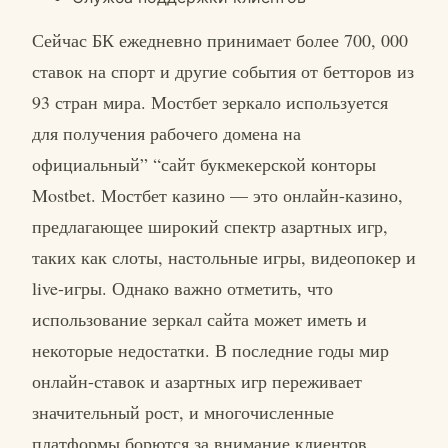
Сейчас БК ежедневно принимает более 700, 000
ставок на спорт и другие события от бетторов из
93 стран мира. Мостбет зеркало используется
для получения рабочего домена на
официальный” “сайт букмекерской конторы
Mostbet. Мостбет казино — это онлайн-казино,
предлагающее широкий спектр азартных игр,
таких как слоты, настольные игры, видеопокер и
live-игры. Однако важно отметить, что
использование зеркал сайта может иметь и
некоторые недостатки. В последние годы мир
онлайн-ставок и азартных игр переживает
значительный рост, и многочисленные
платформы борются за внимание клиентов.