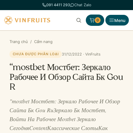
Chuyển
091 4411 293
Chat Zalo
đến
phần
Menu
0
nội
dung
Trang chủ
/
Cẩm nang
31/12/2022 · VinFruits
CHƯA ĐƯỢC PHÂN LOẠI
“mostbet Мостбет: Зеркало
Рабочее И Обзор Сайта Бк Gou
R
"mostbet Мостбет: Зеркало Рабочее И Обзор
Сайта Бк Gou RuЗеркало Бк Мостбет,
Войти На Рабочее Mostbet Зеркало
СегодняContentКлассические СлотыКак