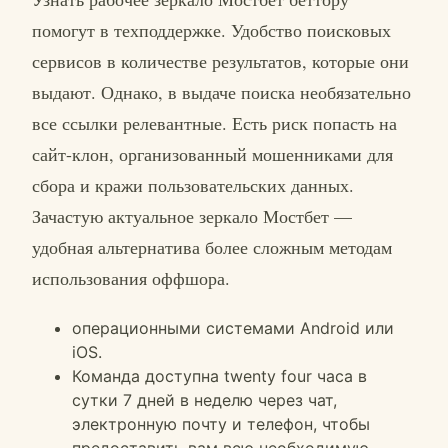
помогут в техподдержке. Удобство поисковых
сервисов в количестве результатов, которые они
выдают. Однако, в выдаче поиска необязательно
все ссылки релевантные. Есть риск попасть на
сайт-клон, организованный мошенниками для
сбора и кражи пользовательских данных.
Зачастую актуальное зеркало Мостбет —
удобная альтернатива более сложным методам
использования оффшора.
операционными системами Android или
iOS.
Команда доступна twenty four часа в
сутки 7 дней в неделю через чат,
электронную почту и телефон, чтобы