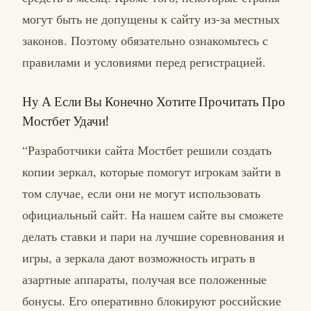
могут быть не допущены к сайту из-за местных
законов. Поэтому обязательно ознакомьтесь с
правилами и условиями перед регистрацией.
Ну А Если Вы Конечно Хотите Прочитать Про
Мостбет Удачи!
“Разработчики сайта Мостбет решили создать
копии зеркал, которые помогут игрокам зайти в
том случае, если они не могут использовать
официальный сайт. На нашем сайте вы сможете
делать ставки и пари на лучшие соревнования и
игры, а зеркала дают возможность играть в
азартные аппараты, получая все положенные
бонусы. Его оперативно блокируют российские