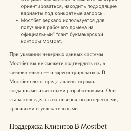
ориентироваться, находить подходящие
варианты под конкретные запросы.
Мостбет зеркало используется для
получения рабочего домена на
официальный” “сайт букмекерской
конторы Mostbet.
При указании неверных данных системы
Мостбет вы не сможете подтвердить их, а
следовательно — и зарегистрироваться. В
Мостбет слоты представлены играми,
созданными известными разработчиками. Они
стараются сделать их невероятно интересными,
красивыми и увлекательными.
Поддержка Клиентов В Mostbet