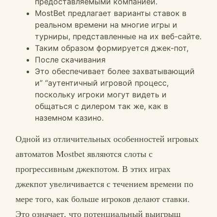
предоставляемыми компанией.
MostBet предлагает варианты ставок в
реальном времени на многие игры и
турниры, представленные на их веб-сайте.
Таким образом формируется джек-пот,
После скачивания
Это обеспечивает более захватывающий
и” “аутентичный игровой процесс,
поскольку игроки могут видеть и
общаться с дилером так же, как в
наземном казино.
Одной из отличительных особенностей игровых
автоматов Mostbet являются слоты с
прогрессивным джекпотом. В этих играх
джекпот увеличивается с течением времени по
мере того, как больше игроков делают ставки.
Это означает, что потенциальный выигрыш