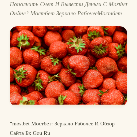
Пополнить Счет И Вывести Деньги С Mostbet
Online? Мостбет Зеркало РабочееМостбет…
“mostbet Мостбет: Зеркало Рабочее И Обзор
Сайта Бк Gou Ru