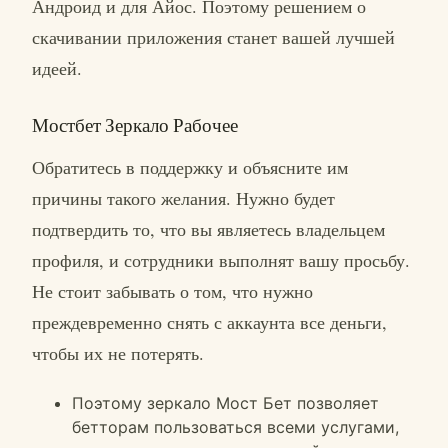
Андроид и для Айос. Поэтому решением о
скачивании приложения станет вашей лучшей
идеей.
Мостбет Зеркало Рабочее
Обратитесь в поддержку и объясните им
причины такого желания. Нужно будет
подтвердить то, что вы являетесь владельцем
профиля, и сотрудники выполнят вашу просьбу.
Не стоит забывать о том, что нужно
преждевременно снять с аккаунта все деньги,
чтобы их не потерять.
Поэтому зеркало Мост Бет позволяет
бетторам пользоваться всеми услугами,