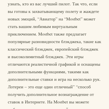
узнать, кто из вас лучший пилот. Так что, если
вы готовы к захватывающему полету и жаждете
новых эмоций, “Авиатор” на “Mostbet” может
стать вашим любимым виртуальным
приключением. Mostbet также предлагает
популярные разновидности блэкджека, такие как
классический блэкджек, европейский блэкджек
и высоколимитный блэкджек. Эти игры
отличаются реалистичной графикой и оснащены
дополнительными функциями, такими как
дополнительные ставки и игра на несколько рук.
Лотереи – это еще один отличный” “способ
получить дополнительное вознаграждение от
ставок в Интернете. На Mostbet вы можете