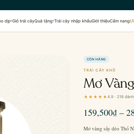
eo dịp
Giỏ trái cây
Quà tặng
Trái cây nhập khẩu
Giới thiệu
Cẩm nang
Ư
▾
▾
CÒN HÀNG
TRÁI CÂY KHÔ
Mơ Vàng
4.9 · 218 đánh
159,500
₫
–
2
Mơ vàng sấy dẻo Thổ Nh