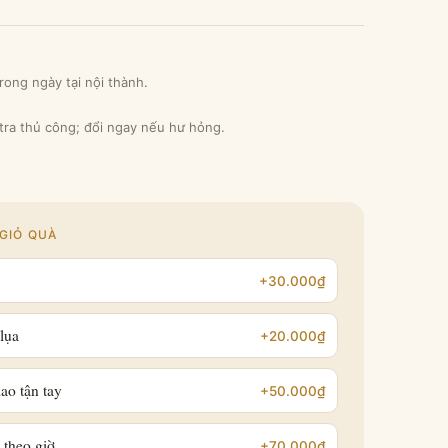
rong ngày tại nội thành.
 tra thủ công; đổi ngay nếu hư hỏng.
GIỎ QUÀ
+30.000₫
lụa
+20.000₫
ao tận tay
+50.000₫
 theo giờ
+70.000₫