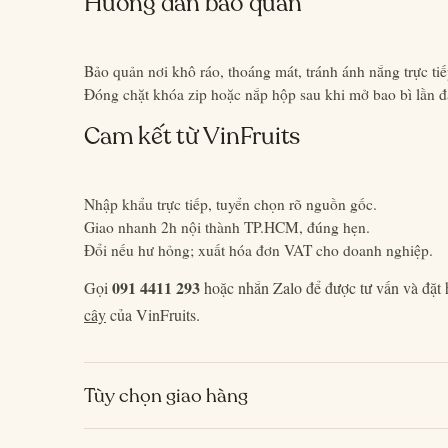
Hướng dẫn bảo quản
Bảo quản nơi khô ráo, thoáng mát, tránh ánh nắng trực tiế
Đóng chặt khóa zip hoặc nắp hộp sau khi mở bao bì lần đ
Cam kết từ VinFruits
Nhập khẩu trực tiếp, tuyển chọn rõ nguồn gốc.
Giao nhanh 2h nội thành TP.HCM, đúng hẹn.
Đổi nếu hư hỏng; xuất hóa đơn VAT cho doanh nghiệp.
091 4411 293
Gọi
hoặc nhắn Zalo để được tư vấn và đặ
cây
của VinFruits.
Tùy chọn giao hàng