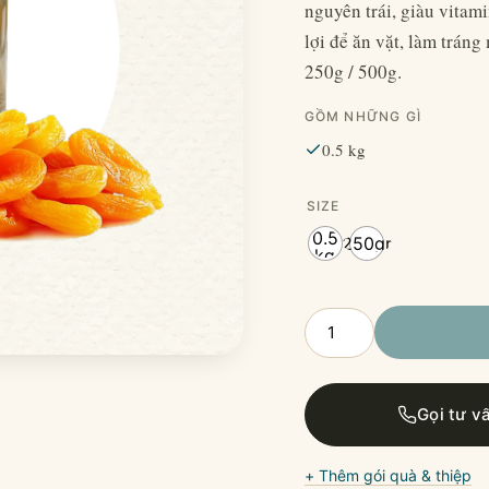
nguyên trái, giàu vitami
lợi để ăn vặt, làm trán
250g / 500g.
GỒM NHỮNG GÌ
0.5 kg
SIZE
0.5
250gr
kg
Mơ
Vàng
Sấy
Dẻo
Gọi tư v
Turkey
số
lượng
+ Thêm gói quà & thiệp