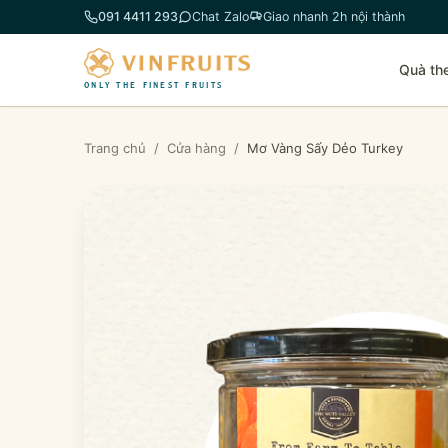
Chuyển
091 4411 293
Chat Zalo
Giao nhanh 2h nội thành
đến
phần
Quà th
nội
ONLY THE FINEST FRUITS
dung
Trang chủ
/
Cửa hàng
/
Mơ Vàng Sấy Dẻo Turkey