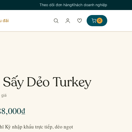
Theo dõi đơn hàng
Khách doanh nghiệp
u đãi
0
 Sấy Dẻo Turkey
 giá
Khoảng
88,000
₫
giá:
ĩ Kỳ nhập khẩu trực tiếp, dẻo ngọt