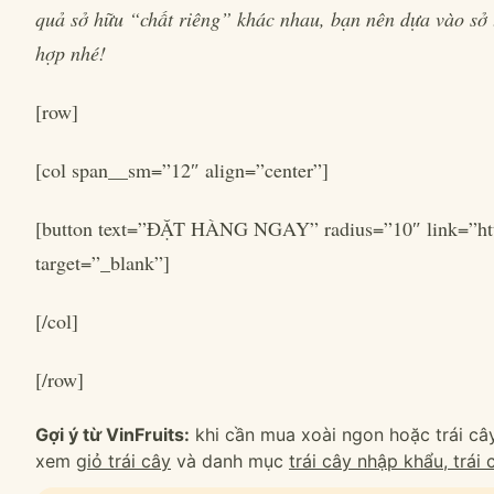
quả sở hữu “chất riêng” khác nhau, bạn nên dựa vào sở t
hợp nhé!
[row]
[col span__sm=”12″ align=”center”]
[button text=”ĐẶT HÀNG NGAY” radius=”10″ link=”ht
target=”_blank”]
[/col]
[/row]
Gợi ý từ VinFruits:
khi cần mua xoài ngon hoặc trái cây
xem
giỏ trái cây
và danh mục
trái cây nhập khẩu, trái