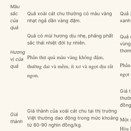
Màu
sắc
Quả xoài cát chu thường có màu vàng
Quả 
của
nhạt ngả dần vàng đậm.
xanh
quả
Quả có mùi hương dịu nhẹ, phảng phất
Quả 
sắc thái nhiệt đới tự nhiên.
vùng
thơm
Hương
Phần thịt quả màu vàng không đậm,
vị của
Phần 
thường dai và mềm, ít xơ và ngọt dịu rất
quả
ngọt 
ngon.
Giá 
thườ
đồng
Giá thành của xoài cát chu tại thị trường
Giá
Việt thường dao động trong mức khoảng
Một 
thành
từ 80-90 nghìn đồng/kg.
Hòa 