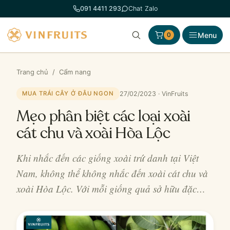
Chuyển
091 4411 293
Chat Zalo
đến
phần
Menu
0
nội
dung
Trang chủ
/
Cẩm nang
27/02/2023 · VinFruits
MUA TRÁI CÂY Ở ĐÂU NGON
Mẹo phân biệt các loại xoài
cát chu và xoài Hòa Lộc
Khi nhắc đến các giống xoài trứ danh tại Việt
Nam, không thể không nhắc đến xoài cát chu và
xoài Hòa Lộc. Với mỗi giống quả sở hữu đặc…