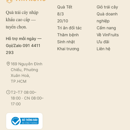
Quà Tết
Giỏ trái cây
Quà trái cây nhập
8/3
Quà doanh
khẩu cao cấp —
20/10
nghiệp
tuyển chọn.
Tri ân đối tác
Cẩm nang
Thăm bệnh
Về VinFruits
Hỗ trợ mỗi ngày —
Sinh nhật
Ưu đãi
Gọi/Zalo 091 4411
Khai trương
Liên hệ
293
169 Nguyễn Đình
Chiểu, Phường
Xuân Hoà,
TP.HCM
T2–T7 08:00–
18:00 · CN 08:00–
17:00