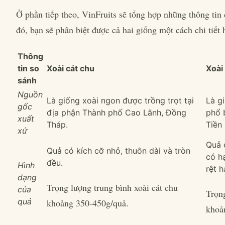
Ở phần tiếp theo, VinFruits sẽ tổng hợp những thông tin
đó, bạn sẽ phân biệt được cả hai giống một cách chi tiết 
Thông
tin so
Xoài cát chu
Xoài
sánh
Nguồn
Là giống xoài ngon được trồng trọt tại
Là g
gốc
địa phận Thành phố Cao Lãnh, Đồng
phổ 
xuất
Tháp.
Tiền
xứ
Quả 
Quả có kích cỡ nhỏ, thuôn dài và tròn
có h
đều.
Hình
rệt h
dạng
Trọng lượng trung bình xoài cát chu
của
Trọn
quả
khoảng 350-450g/quả.
khoả