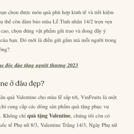
 bạn chọn được món quà phù hợp kinh tế và tiết kiệm
 cụ thể còn đảm bảo mùa Lễ Tình nhân 14/2 trọn vẹn
ị cao, chọn đúng vật phẩm gửi trao và đong đầy ý
n của bạn. Đó mới là điều gửi gắm mà mỗi người trong
ông?
ne độc đáo tặng người thương 2023
ne ở đâu đẹp?
n quà Valentine cho mùa lễ sắp tới, VinFruits là một
 chỉ cung cấp các dòng sản phẩm quà tặng phục vụ
quà tặng Valentine
m. Không chỉ
, chúng tôi còn có
uốc tế Phụ nữ 8/3, Valentine Trắng 14/3, Ngày Phụ nữ