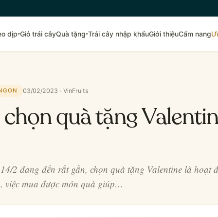
eo dịp
Giỏ trái cây
Quà tặng
Trái cây nhập khẩu
Giới thiệu
Cẩm nang
Ư
▾
▾
03/02/2023 · VinFruits
 NGON
 chọn quà tặng Valentin
14/2 đang đến rất gần, chọn quà tặng Valentine là hoạt
ó, việc mua được món quà giúp…