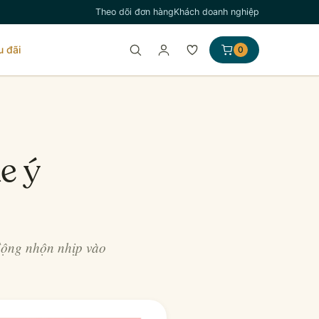
Theo dõi đơn hàng
Khách doanh nghiệp
u đãi
0
e ý
 động nhộn nhịp vào