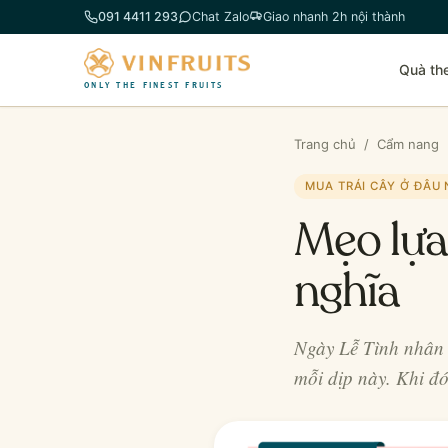
Chuyển
091 4411 293
Chat Zalo
Giao nhanh 2h nội thành
đến
phần
Quà th
nội
ONLY THE FINEST FRUITS
dung
Trang chủ
/
Cẩm nang
MUA TRÁI CÂY Ở ĐÂU
Mẹo lựa
nghĩa
Ngày Lễ Tình nhân 
mỗi dịp này. Khi đ