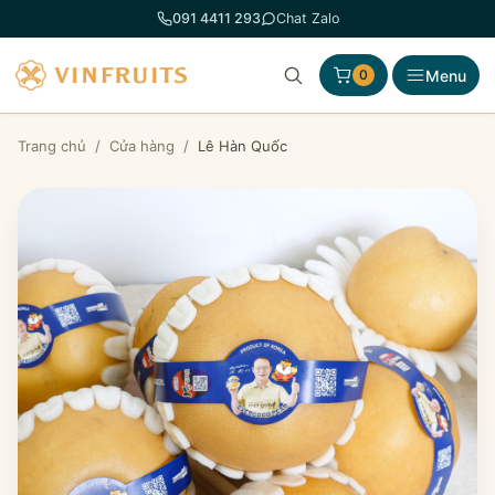
Chuyển
091 4411 293
Chat Zalo
đến
phần
Menu
0
nội
dung
Trang chủ
/
Cửa hàng
/
Lê Hàn Quốc