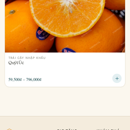
TRÁI CÂY NHẬP KHẨU
Quýt Úc
Khoảng
59,500
₫
–
796,000
₫
giá:
từ
59,500₫
đến
796,000₫