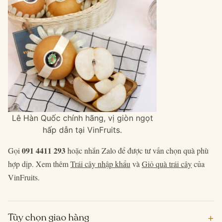
Lê Hàn Quốc chính hãng, vị giòn ngọt
hấp dẫn tại VinFruits.
091 4411 293
Gọi
hoặc nhắn Zalo để được tư vấn chọn quà phù
hợp dịp. Xem thêm
Trái cây nhập khẩu
và
Giỏ quà trái cây
của
VinFruits.
+
Tùy chọn giao hàng