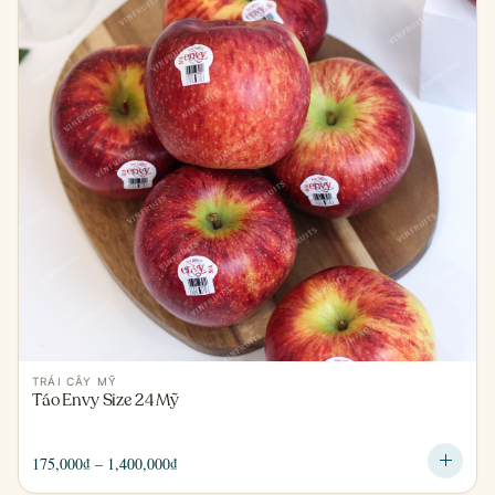
TRÁI CÂY MỸ
Táo Envy Size 24 Mỹ
Khoảng
175,000
₫
–
1,400,000
₫
giá: