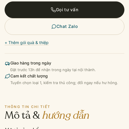
số
Gọi tư vấn
lượng
Chat Zalo
+ Thêm gói quà & thiệp
Giao hàng trong ngày
Đặt trước 13h để nhận trong ngày tại nội thành.
Cam kết chất lượng
Tuyển chọn loại 1, kiểm tra thủ công; đổi ngay nếu hư hỏng.
THÔNG TIN CHI TIẾT
Mô tả &
hướng dẫn