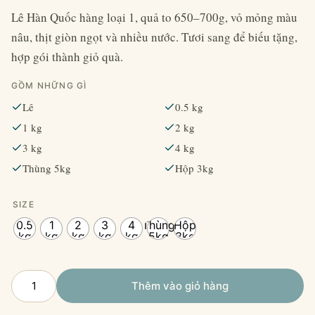
giá:
Lê Hàn Quốc hàng loại 1, quả to 650–700g, vỏ mỏng màu
từ
nâu, thịt giòn ngọt và nhiều nước. Tươi sang để biếu tặng,
hợp gói thành giỏ quà.
99,500₫
đến
GỒM NHỮNG GÌ
Lê
0.5 kg
850,000₫
1 kg
2 kg
3 kg
4 kg
Thùng 5kg
Hộp 3kg
SIZE
0.5
1
2
3
4
Thùng
Hộp
kg
kg
kg
kg
kg
5kg
3kg
Lê
Thêm vào giỏ hàng
Hàn
Quốc