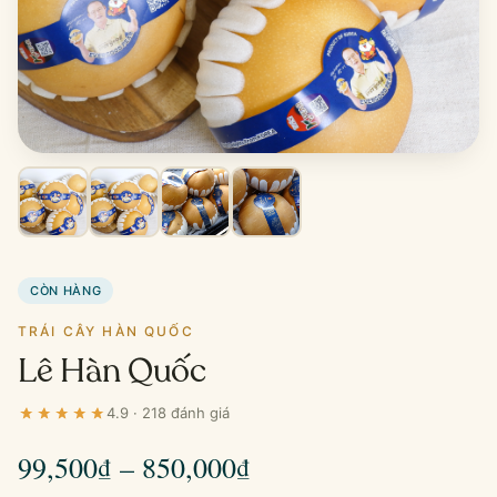
CÒN HÀNG
TRÁI CÂY HÀN QUỐC
Lê Hàn Quốc
4.9 · 218 đánh giá
Khoảng
99,500
₫
–
850,000
₫