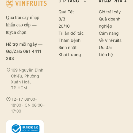
DỊP TẶNG
+
KHÁM PHÁ
+
Quà Tết
Giỏ trái cây
Quà trái cây nhập
8/3
Quà doanh
khẩu cao cấp —
20/10
nghiệp
tuyển chọn.
Tri ân đối tác
Cẩm nang
Thăm bệnh
Về VinFruits
Hỗ trợ mỗi ngày —
Sinh nhật
Ưu đãi
Gọi/Zalo 091 4411
Khai trương
Liên hệ
293
169 Nguyễn Đình
Chiểu, Phường
Xuân Hoà,
TP.HCM
T2–T7 08:00–
18:00 · CN 08:00–
17:00