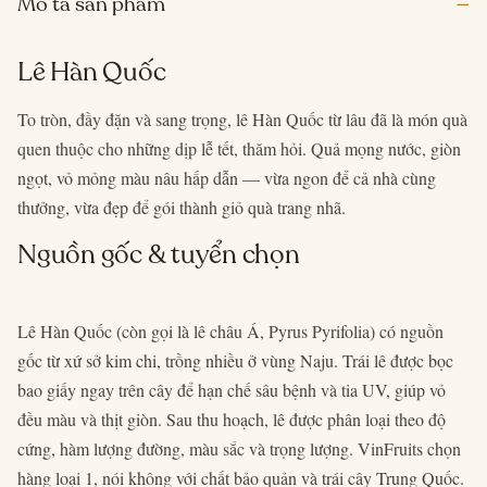
–
Mô tả sản phẩm
Lê Hàn Quốc
To tròn, đầy đặn và sang trọng, lê Hàn Quốc từ lâu đã là món quà
quen thuộc cho những dịp lễ tết, thăm hỏi. Quả mọng nước, giòn
ngọt, vỏ mỏng màu nâu hấp dẫn — vừa ngon để cả nhà cùng
thưởng, vừa đẹp để gói thành giỏ quà trang nhã.
Nguồn gốc & tuyển chọn
Lê Hàn Quốc (còn gọi là lê châu Á, Pyrus Pyrifolia) có nguồn
gốc từ xứ sở kim chi, trồng nhiều ở vùng Naju. Trái lê được bọc
bao giấy ngay trên cây để hạn chế sâu bệnh và tia UV, giúp vỏ
đều màu và thịt giòn. Sau thu hoạch, lê được phân loại theo độ
cứng, hàm lượng đường, màu sắc và trọng lượng. VinFruits chọn
hàng loại 1, nói không với chất bảo quản và trái cây Trung Quốc.