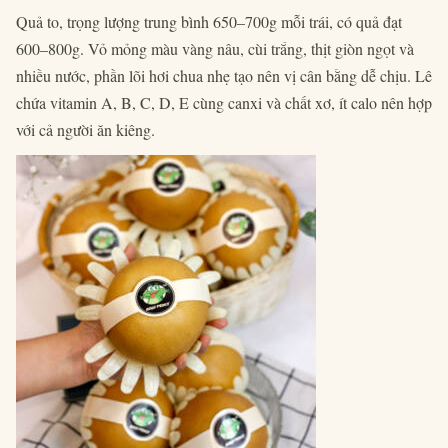
Quả to, trọng lượng trung bình 650–700g mỗi trái, có quả đạt
600–800g. Vỏ mỏng màu vàng nâu, cùi trắng, thịt giòn ngọt và
nhiều nước, phần lõi hơi chua nhẹ tạo nên vị cân bằng dễ chịu. Lê
chứa vitamin A, B, C, D, E cùng canxi và chất xơ, ít calo nên hợp
với cả người ăn kiêng.