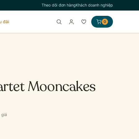
Theo dõi đơn hàng
Khách doanh nghiệp
u đãi
0
artet Mooncakes
 giá