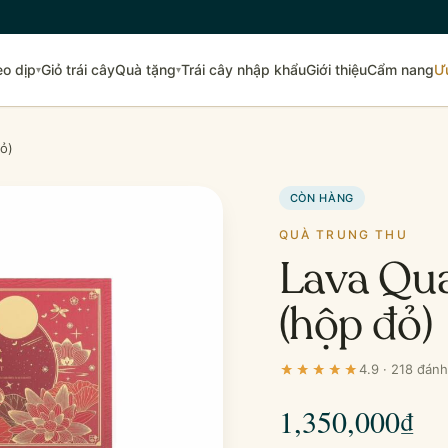
eo dịp
Giỏ trái cây
Quà tặng
Trái cây nhập khẩu
Giới thiệu
Cẩm nang
Ư
▾
▾
ỏ)
CÒN HÀNG
QUÀ TRUNG THU
Lava Qu
(hộp đỏ)
4.9 · 218 đánh
1,350,000
₫