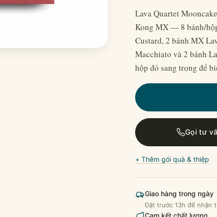
Lava Quartet Mooncakes
Kong MX — 8 bánh/hộp
Custard, 2 bánh MX Lav
Macchiato và 2 bánh La
hộp đỏ sang trọng để bi
Gọi tư v
+ Thêm gói quà & thiệp
Giao hàng trong ngày
Đặt trước 13h để nhận t
Cam kết chất lượng