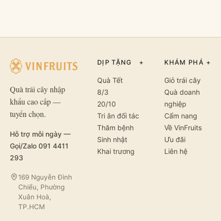
DỊP TẶNG
+
KHÁM PHÁ
+
Quà Tết
Giỏ trái cây
Quà trái cây nhập
8/3
Quà doanh
khẩu cao cấp —
20/10
nghiệp
tuyển chọn.
Tri ân đối tác
Cẩm nang
Thăm bệnh
Về VinFruits
Hỗ trợ mỗi ngày —
Sinh nhật
Ưu đãi
Gọi/Zalo 091 4411
Khai trương
Liên hệ
293
169 Nguyễn Đình
Chiểu, Phường
Xuân Hoà,
TP.HCM