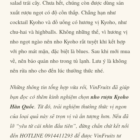
salad trái cây. Chưa hết, chúng còn được dùng sản
xuất rượu ngọt có độ cồn thấp. Chẳng hạn như
cocktail Kyoho và đồ uống có hương vị Kyoho, như
chu-hai và highballs. Không những thế, vì hương vị
nho ngọt ngào nên nho Kyoho rất tuyệt khi kết hợp
với pho mát mặn, đặc biệt là blues. Sau khi mới mua
về, nên bảo quản nho trong tủ lạnh. Lưu ý là không
nên rửa nho cho đến lúc thưởng thức nhé.
Những thông tin tổng hợp vừa rồi, VinFruits đã giúp
bạn đọc có thêm kinh nghiệm chọn
nho rượu Kyoho
Hàn Quốc
. Từ đó, trải nghiệm thưởng thức vị ngon
của loại quả này sẽ trọn vị và ấn tượng hơn. Nếu đã
lỡ “yêu từ cái nhìn đầu tiên”, đừng chần chừ kết nối
đến HOTLINE 0914411293 để được VinFruits tư