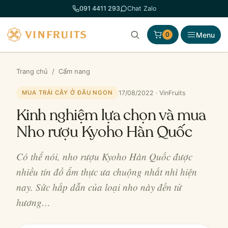
Chuyển
091 4411 293
Chat Zalo
đến
phần
Menu
0
nội
dung
Trang chủ
/
Cẩm nang
17/08/2022 · VinFruits
MUA TRÁI CÂY Ở ĐÂU NGON
Kinh nghiệm lựa chọn và mua
Nho rượu Kyoho Hàn Quốc
Có thể nói, nho rượu Kyoho Hàn Quốc được
nhiều tín đồ ẩm thực ưa chuộng nhất nhì hiện
nay. Sức hấp dẫn của loại nho này đến từ
hương…