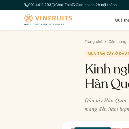
Chuyển
091 4411 293
Chat Zalo
Giao nhanh 2h nội thành
đến
phần
Quà th
nội
ONLY THE FINEST FRUITS
dung
Trang chủ
/
Cẩm nang
MUA TRÁI CÂY Ở ĐÂU
Kinh ng
Hàn Qu
Dâu tây Hàn Quốc k
mang đến hàm lượn