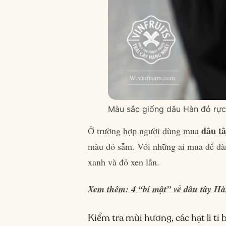
Màu sắc giống dâu Hàn đỏ rực
dâu t
Ở trường hợp người dùng mua
màu đỏ sẫm. Với những ai mua để dà
xanh và đỏ xen lẫn.
Xem thêm: 4 “bí mật” về dâu tây Hà
Kiểm tra mùi hương, các hạt li ti 