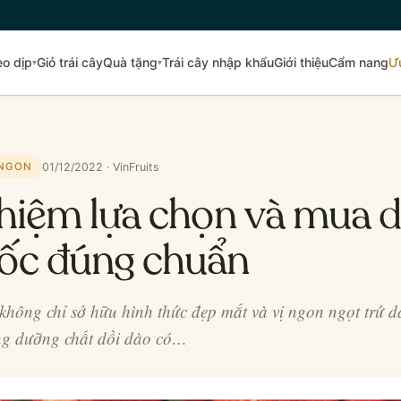
eo dịp
Giỏ trái cây
Quà tặng
Trái cây nhập khẩu
Giới thiệu
Cẩm nang
Ư
▾
▾
01/12/2022 · VinFruits
 NGON
hiệm lựa chọn và mua d
ốc đúng chuẩn
hông chỉ sở hữu hình thức đẹp mắt và vị ngon ngọt trứ 
g dưỡng chất dồi dào có…