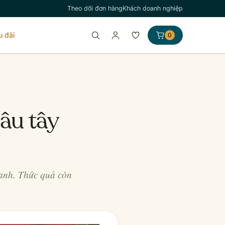
Theo dõi đơn hàng
Khách doanh nghiệp
u đãi
0
âu tây
danh. Thức quả còn