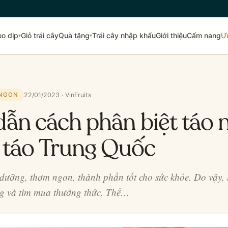
eo dịp
Giỏ trái cây
Quà tặng
Trái cây nhập khẩu
Giới thiệu
Cẩm nang
Ư
▾
▾
22/01/2023 · VinFruits
 NGON
ẫn cách phân biệt táo 
 táo Trung Quốc
 dưỡng, thơm ngon, thành phần tốt cho sức khỏe. Do vậy,
ng và tìm mua thưởng thức. Thế…