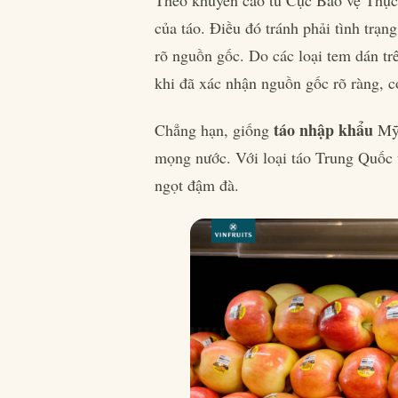
Theo khuyến cáo từ Cục Bảo vệ Thực 
của táo. Điều đó tránh phải tình trạ
rõ nguồn gốc. Do các loại tem dán trê
khi đã xác nhận nguồn gốc rõ ràng, có
táo nhập khẩu
Chẳng hạn, giống
Mỹ 
mọng nước. Với loại táo Trung Quốc 
ngọt đậm đà.