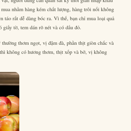
vật, người dùng cần quan sát kỹ thời gian nhập khẩu
ng mua nhầm hàng kém chất lượng, hàng trôi nổi không
n táo rất dễ dàng bóc ra. Vì thế, bạn chỉ mua loại quả
 giấy tờ, tem dán rõ nét và có dấu đỏ.
thường thơm ngọt, vị đậm đà, phần thịt giòn chắc và
thì không có hương thơm, thịt xốp và bở, vị không