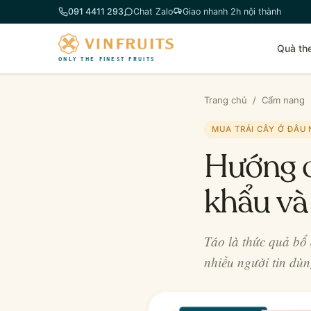
Chuyển
091 4411 293
Chat Zalo
Giao nhanh 2h nội thành
đến
phần
Quà th
nội
ONLY THE FINEST FRUITS
dung
Trang chủ
/
Cẩm nang
MUA TRÁI CÂY Ở ĐÂU
Hướng d
khẩu và
Táo là thức quả bổ
nhiều người tin dù