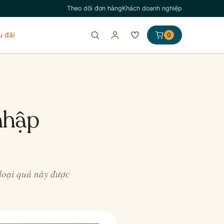
Theo dõi đơn hàng
Khách doanh nghiệp
u đãi
0
nhập
 loại quả này được