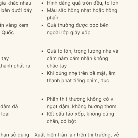
gia khác nhau
Hình dáng quả tròn đều, to lớn
 bên dưới đáy
Màu sắc hồng nhạt hoặc hồng
phấn
lẫn vàng kem
Quả thường được bọc bên
g Quốc
ngoài lớp giấy xốp
Quả to lớn, trọng lượng nhẹ và
 tay
cầm nắm cảm nhận không
thanh phát ra
chắc tay
Khi búng nhẹ trên bề mặt, âm
thanh phát tiếng chìm, đục
Phần thịt thường không có vị
t đậm đà
ngọt đậm, không hương thơm
loại
Kết cấu táo xốp, không cứng
chắn, có bột
i hạn sử dụng
Xuất hiện tràn lan trên thị trường, vẻ