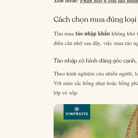
Xem thêm:
Phân biệt 6 loại táo nhậ
Cách chọn mua đúng loại 
táo nhập khẩu
Tìm mua
không khó t
điều cần nhớ sau đây, việc mua táo n
Táo nhập có hình dáng góc cạnh,
Theo kinh nghiệm của nhiều người, lo
Với màu sắc hồng nhạt hoặc hồng phấ
lớp vỏ xốp.