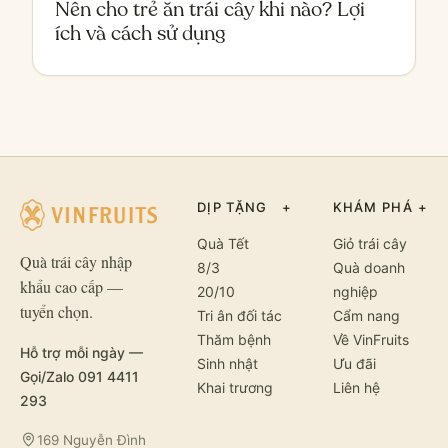
Nên cho trẻ ăn trái cây khi nào? Lợi
ích và cách sử dụng
DỊP TẶNG
+
KHÁM PHÁ
+
Quà Tết
Giỏ trái cây
Quà trái cây nhập
8/3
Quà doanh
khẩu cao cấp —
20/10
nghiệp
tuyển chọn.
Tri ân đối tác
Cẩm nang
Thăm bệnh
Về VinFruits
Hỗ trợ mỗi ngày —
Sinh nhật
Ưu đãi
Gọi/Zalo 091 4411
Khai trương
Liên hệ
293
169 Nguyễn Đình