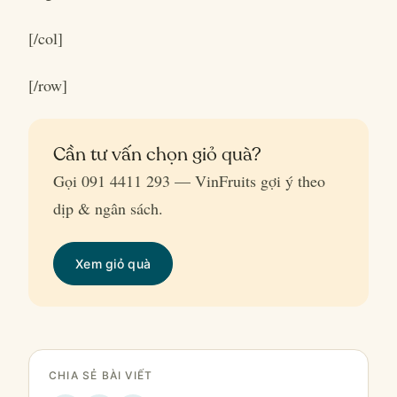
[/col]
[/row]
Cần tư vấn chọn giỏ quà?
Gọi 091 4411 293 — VinFruits gợi ý theo
dịp & ngân sách.
Xem giỏ quà
CHIA SẺ BÀI VIẾT