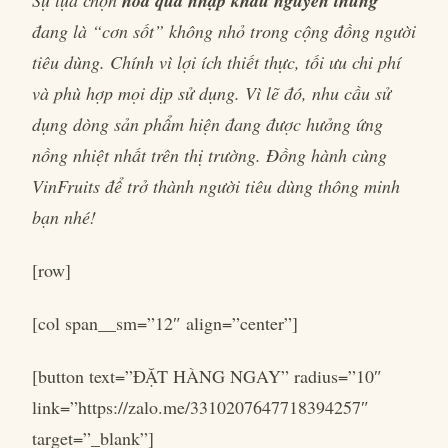
Sự lựa chọn
hoa quả nhập khẩu nguyên thùng
đang là “cơn sốt” không nhỏ trong cộng đồng người
tiêu dùng. Chính vì lợi ích thiết thực, tối ưu chi phí
và phù hợp mọi dịp sử dụng. Vì lẽ đó, nhu cầu sử
dụng dòng sản phẩm hiện đang được hưởng ứng
nồng nhiệt nhất trên thị trường. Đồng hành cùng
VinFruits để trở thành người tiêu dùng thông minh
bạn nhé!
[row]
[col span__sm=”12″ align=”center”]
[button text=”ĐẶT HÀNG NGAY” radius=”10″
link=”https://zalo.me/3310207647718394257″
target=”_blank”]