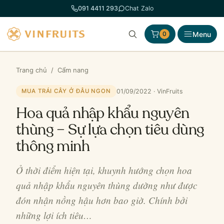
Chuyển
091 4411 293
Chat Zalo
đến
phần
Menu
0
nội
dung
Trang chủ
/
Cẩm nang
01/09/2022 · VinFruits
MUA TRÁI CÂY Ở ĐÂU NGON
Hoa quả nhập khẩu nguyên
thùng – Sự lựa chọn tiêu dùng
thông minh
Ở thời điểm hiện tại, khuynh hướng chọn hoa
quả nhập khẩu nguyên thùng dường như được
đón nhận nồng hậu hơn bao giờ. Chính bởi
những lợi ích tiêu…