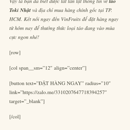
Vậy là bạn đã biết được tất tần tật thông tin về
táo
Toki Nhật
và địa chỉ mua hàng chính gốc tại TP.
HCM. Kết nối ngay đến VinFruits để đặt hàng ngay
từ hôm nay để thưởng thức loại táo đang vào mùa
cực ngon nhé!
[row]
[col span__sm=”12″ align=”center”]
[button text=”ĐẶT HÀNG NGAY” radius=”10″
link=”https://zalo.me/3310207647718394257″
target=”_blank”]
[/col]