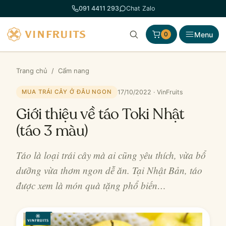
Chuyển
091 4411 293
Chat Zalo
đến
phần
Menu
0
nội
dung
Trang chủ
/
Cẩm nang
17/10/2022 · VinFruits
MUA TRÁI CÂY Ở ĐÂU NGON
Giới thiệu về táo Toki Nhật
(táo 3 màu)
Táo là loại trái cây mà ai cũng yêu thích, vừa bổ
dưỡng vừa thơm ngon dễ ăn. Tại Nhật Bản, táo
được xem là món quà tặng phổ biến…