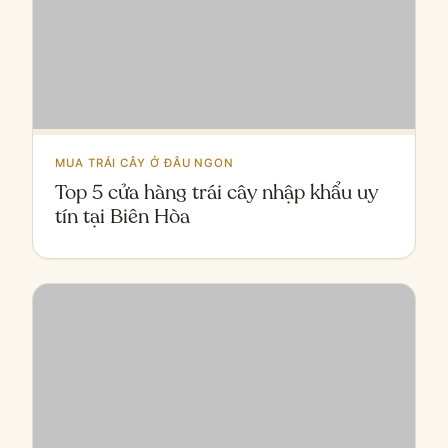
Top 5 cửa hàng trái cây nhập khẩu uy
tín tại Biên Hòa
MUA TRÁI CÂY Ở ĐÂU NGON
Nên cho trẻ ăn trái cây khi nào? Lợi
ích và cách sử dụng