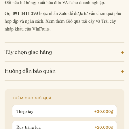
Đổi nếu hư hỏng; xuất hóa đơn VAT cho doanh nghiệp.
091 4411 293
Gọi
hoặc nhắn Zalo để được tư vấn chọn quà phù
hợp dịp và ngân sách. Xem thêm
Giỏ quà trái cây
và
Trái cây
nhập khẩu
của VinFruits.
+
Tùy chọn giao hàng
+
Hướng dẫn bảo quản
THÊM CHO GIỎ QUÀ
Thiệp tay
+30.000₫
Ruy băng lụa
+20.000₫