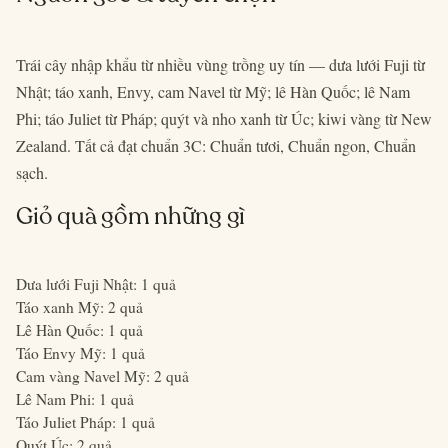
Trái cây nhập khẩu từ nhiều vùng trồng uy tín — dưa lưới Fuji từ
Nhật; táo xanh, Envy, cam Navel từ Mỹ; lê Hàn Quốc; lê Nam
Phi; táo Juliet từ Pháp; quýt và nho xanh từ Úc; kiwi vàng từ New
Zealand. Tất cả đạt chuẩn 3C: Chuẩn tươi, Chuẩn ngon, Chuẩn
sạch.
Giỏ quà gồm những gì
Dưa lưới Fuji Nhật: 1 quả
Táo xanh Mỹ: 2 quả
Lê Hàn Quốc: 1 quả
Táo Envy Mỹ: 1 quả
Cam vàng Navel Mỹ: 2 quả
Lê Nam Phi: 1 quả
Táo Juliet Pháp: 1 quả
Quýt Úc: 2 quả