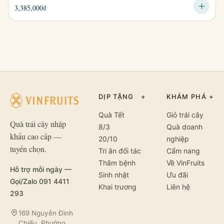
3,385,000
₫
DỊP TẶNG
+
KHÁM PHÁ
+
Quà Tết
Giỏ trái cây
Quà trái cây nhập
8/3
Quà doanh
khẩu cao cấp —
20/10
nghiệp
tuyển chọn.
Tri ân đối tác
Cẩm nang
Thăm bệnh
Về VinFruits
Hỗ trợ mỗi ngày —
Sinh nhật
Ưu đãi
Gọi/Zalo 091 4411
Khai trương
Liên hệ
293
169 Nguyễn Đình
Chiểu, Phường