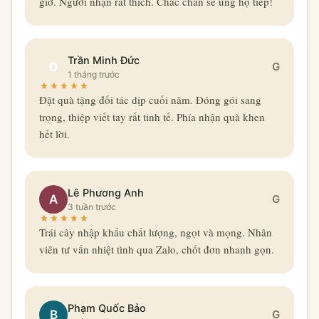
giờ. Người nhận rất thích. Chắc chắn sẽ ủng hộ tiếp!
Trần Minh Đức
Đ
G
1 tháng trước
Đặt quà tặng đối tác dịp cuối năm. Đóng gói sang
trọng, thiệp viết tay rất tinh tế. Phía nhận quà khen
hết lời.
Lê Phương Anh
A
G
3 tuần trước
Trái cây nhập khẩu chất lượng, ngọt và mọng. Nhân
viên tư vấn nhiệt tình qua Zalo, chốt đơn nhanh gọn.
Phạm Quốc Bảo
B
G