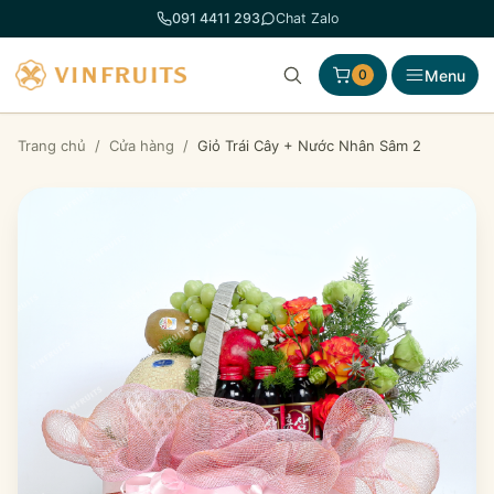
Chuyển
091 4411 293
Chat Zalo
đến
phần
Menu
0
nội
dung
Trang chủ
/
Cửa hàng
/
Giỏ Trái Cây + Nước Nhân Sâm 2