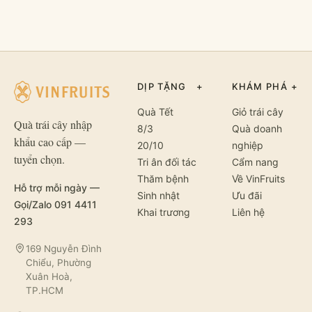
DỊP TẶNG
+
KHÁM PHÁ
+
Quà Tết
Giỏ trái cây
Quà trái cây nhập
8/3
Quà doanh
khẩu cao cấp —
20/10
nghiệp
tuyển chọn.
Tri ân đối tác
Cẩm nang
Thăm bệnh
Về VinFruits
Hỗ trợ mỗi ngày —
Sinh nhật
Ưu đãi
Gọi/Zalo 091 4411
Khai trương
Liên hệ
293
169 Nguyễn Đình
Chiểu, Phường
Xuân Hoà,
TP.HCM