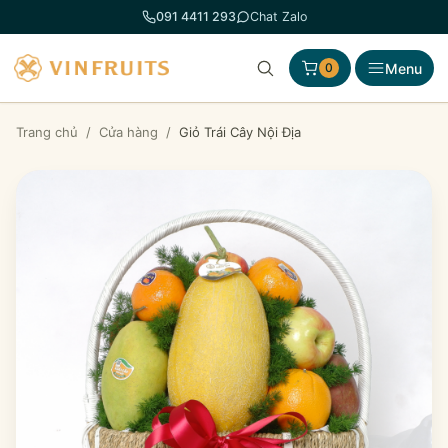
Chuyển
091 4411 293
Chat Zalo
đến
phần
Menu
0
nội
dung
Trang chủ
/
Cửa hàng
/
Giỏ Trái Cây Nội Địa