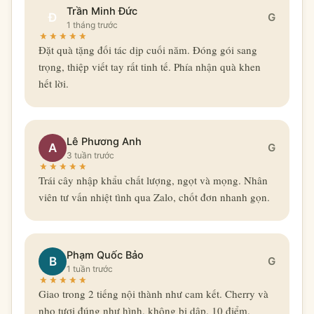
Trần Minh Đức
Đ
G
1 tháng trước
Đặt quà tặng đối tác dịp cuối năm. Đóng gói sang
trọng, thiệp viết tay rất tinh tế. Phía nhận quà khen
hết lời.
Lê Phương Anh
A
G
3 tuần trước
Trái cây nhập khẩu chất lượng, ngọt và mọng. Nhân
viên tư vấn nhiệt tình qua Zalo, chốt đơn nhanh gọn.
Phạm Quốc Bảo
B
G
1 tuần trước
Giao trong 2 tiếng nội thành như cam kết. Cherry và
nho tươi đúng như hình, không bị dập. 10 điểm.