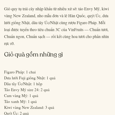
Giỏ quy tụ trái cây nhập khẩu từ nhiều xứ sở: táo Envy Mỹ, kiwi
vàng New Zealand, nho mẫu đơn và lê Hàn Quốc, quýt Úc, dưa
lưới giống Nhật, dâu tây Úc/Nhật cùng rượu Figaro Pháp. Mỗi
loại được tuyển theo tiêu chuẩn 3C của VinFruits — Chuẩn tươi,
Chuẩn ngon, Chuẩn sạch — rồi kết cùng hoa tươi cho phần nhìn
rực rỡ.
Giỏ quà gồm những gì
Figaro Pháp: 1 chai
Dưa lưới Fuji giống Nhật: 1 quả
Dâu tây Úc/Nhật: 1 hộp
Táo Envy Mỹ size 24: 2 quả
Cam vàng Mỹ: 1 quả
Táo xanh Mỹ: 1 quả
Kiwi vàng New Zealand: 3 quả
Quýt Úc: 2 quả