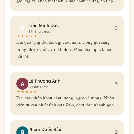
giờ. Người nhận rất thích. Chắc chắn sẽ ủng hộ tiếp!
Trần Minh Đức
Đ
G
1 tháng trước
Đặt quà tặng đối tác dịp cuối năm. Đóng gói sang
trọng, thiệp viết tay rất tinh tế. Phía nhận quà khen
hết lời.
Lê Phương Anh
A
G
3 tuần trước
Trái cây nhập khẩu chất lượng, ngọt và mọng. Nhân
viên tư vấn nhiệt tình qua Zalo, chốt đơn nhanh gọn.
Phạm Quốc Bảo
B
G