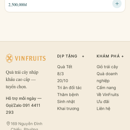
2,500,000
₫
DỊP TẶNG
+
KHÁM PHÁ
+
Quà Tết
Giỏ trái cây
Quà trái cây nhập
8/3
Quà doanh
khẩu cao cấp —
20/10
nghiệp
tuyển chọn.
Tri ân đối tác
Cẩm nang
Thăm bệnh
Về VinFruits
Hỗ trợ mỗi ngày —
Sinh nhật
Ưu đãi
Gọi/Zalo 091 4411
Khai trương
Liên hệ
293
169 Nguyễn Đình
Chiểu, Phường