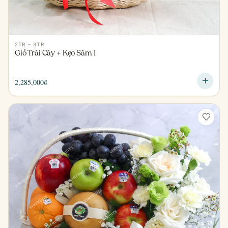
2TR – 3TR
Giỏ Trái Cây + Kẹo Sâm 1
2,285,000
₫