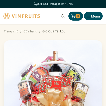
Chuyển
091 4411 293
Chat Zalo
đến
phần
Menu
0
nội
dung
Trang chủ
/
Cửa hàng
/
Giỏ Quà Tài Lộc