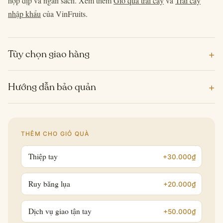
hợp dịp và ngân sách. Xem thêm
Giỏ quà trái cây
và
Trái cây
nhập khẩu
của VinFruits.
+
Tùy chọn giao hàng
+
Hướng dẫn bảo quản
THÊM CHO GIỎ QUÀ
Thiệp tay
+30.000₫
Ruy băng lụa
+20.000₫
Dịch vụ giao tận tay
+50.000₫