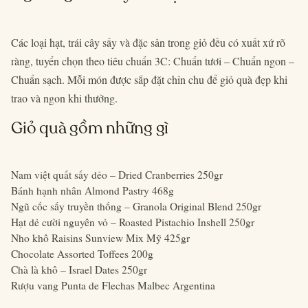
Các loại hạt, trái cây sấy và đặc sản trong giỏ đều có xuất xứ rõ
ràng, tuyển chọn theo tiêu chuẩn 3C: Chuẩn tươi – Chuẩn ngon –
Chuẩn sạch. Mỗi món được sắp đặt chỉn chu để giỏ quà đẹp khi
trao và ngon khi thưởng.
Giỏ quà gồm những gì
Nam việt quất sấy dẻo – Dried Cranberries 250gr
Bánh hạnh nhân Almond Pastry 468g
Ngũ cốc sấy truyền thống – Granola Original Blend 250gr
Hạt dẻ cười nguyên vỏ – Roasted Pistachio Inshell 250gr
Nho khô Raisins Sunview Mix Mỹ 425gr
Chocolate Assorted Toffees 200g
Chà là khô – Israel Dates 250gr
Rượu vang Punta de Flechas Malbec Argentina