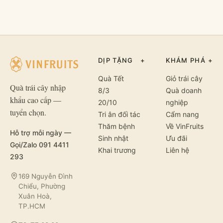
DỊP TẶNG
+
KHÁM PHÁ
+
Quà Tết
Giỏ trái cây
Quà trái cây nhập
8/3
Quà doanh
khẩu cao cấp —
20/10
nghiệp
tuyển chọn.
Tri ân đối tác
Cẩm nang
Thăm bệnh
Về VinFruits
Hỗ trợ mỗi ngày —
Sinh nhật
Ưu đãi
Gọi/Zalo 091 4411
Khai trương
Liên hệ
293
169 Nguyễn Đình
Chiểu, Phường
Xuân Hoà,
TP.HCM