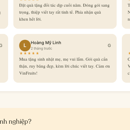
Đặt quà tặng đối tác dịp cuối năm. Đóng gói sang
T
g
trọng, thiệp viết tay rất tinh tế. Phía nhận quà
N
khen hết lời.
n
Hoàng Mỹ Linh
L
G
G
2 tháng trước
Mua tặng sinh nhật mẹ, mẹ vui lắm. Gói quà cẩn
C
thận, ruy băng đẹp, kèm lời chúc viết tay. Cảm ơn
V
VinFruits!
c
anh nghiệp?