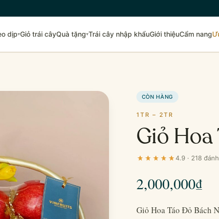
eo dịp
Giỏ trái cây
Quà tặng
Trái cây nhập khẩu
Giới thiệu
Cẩm nang
Ư
▾
▾
CÒN HÀNG
1TR – 2TR
Giỏ Hoa
4.9 · 218 đánh
2,000,000
₫
Giỏ Hoa Táo Đỏ Bách Ni