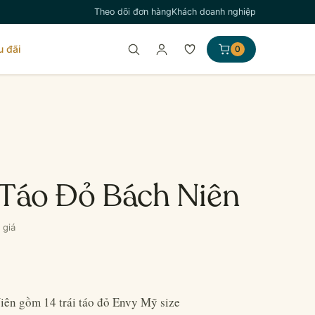
Theo dõi đơn hàng
Khách doanh nghiệp
u đãi
0
 Táo Đỏ Bách Niên
 giá
ên gồm 14 trái táo đỏ Envy Mỹ size