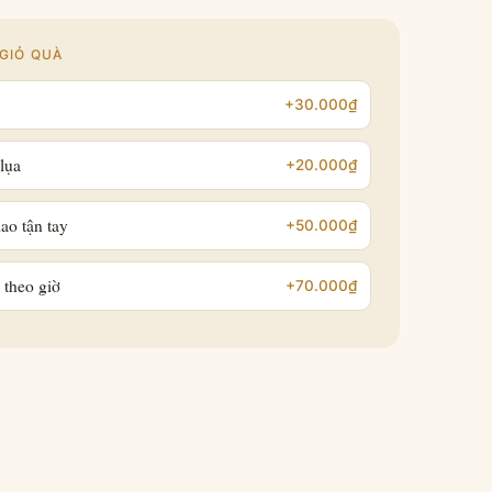
GIỎ QUÀ
+30.000₫
lụa
+20.000₫
ao tận tay
+50.000₫
 theo giờ
+70.000₫