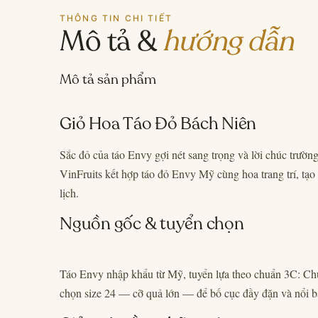
THÔNG TIN CHI TIẾT
Mô tả &
hướng dẫn
Mô tả sản phẩm
Giỏ Hoa Táo Đỏ Bách Niên
Sắc đỏ của táo Envy gợi nét sang trọng và lời chúc trườ
VinFruits kết hợp táo đỏ Envy Mỹ cùng hoa trang trí, tạo
lịch.
Nguồn gốc & tuyển chọn
Táo Envy nhập khẩu từ Mỹ, tuyển lựa theo chuẩn 3C: C
chọn size 24 — cỡ quả lớn — để bố cục đầy đặn và nổi b