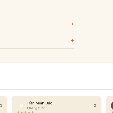
+
+
Trần Minh Đức
Đ
G
G
1 tháng trước