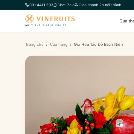
Chuyển
091 4411 293
Chat Zalo
Giao nhanh 2h nội thành
đến
phần
Quà th
nội
ONLY THE FINEST FRUITS
dung
Trang chủ
/
Cửa hàng
/
Giỏ Hoa Táo Đỏ Bách Niên