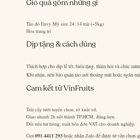
Giỏ quà gồm những gì
Táo đỏ Envy Mỹ size 24: 14 trái (~5kg)
Hoa trang trí
Dịp tặng & cách dùng
Thích hợp cho dịp lễ tết, biếu tặng, thăm hỏi và chúc mừ
Khi nhận, nên bảo quản táo nơi thoáng mát hoặc ngăn mát
Cam kết từ VinFruits
Trái cây tươi tuyển chọn, rõ xuất xứ.
Giao nhanh 2h nội thành TP.HCM, đúng hẹn.
Đổi nếu hư hỏng; xuất hóa đơn VAT cho doanh nghiệp.
091 4411 293
Gọi
hoặc nhắn Zalo để được tư vấn chọn 