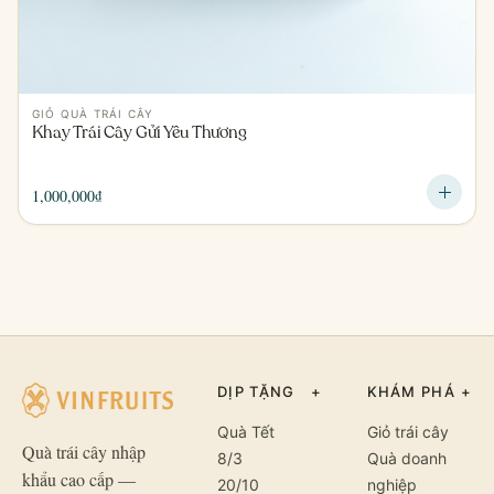
GIỎ QUÀ TRÁI CÂY
Khay Trái Cây Gửi Yêu Thương
1,000,000
₫
DỊP TẶNG
+
KHÁM PHÁ
+
Quà Tết
Giỏ trái cây
Quà trái cây nhập
8/3
Quà doanh
khẩu cao cấp —
20/10
nghiệp