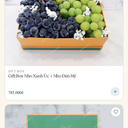
GIFT BOX
Gift Box Nho Xanh Úc + Nho Đen Mỹ
785,000
₫