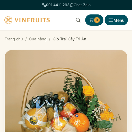
Chuyển
091 4411 293
Chat Zalo
đến
phần
Menu
0
nội
dung
Trang chủ
/
Cửa hàng
/
Giỏ Trái Cây Tri Ân