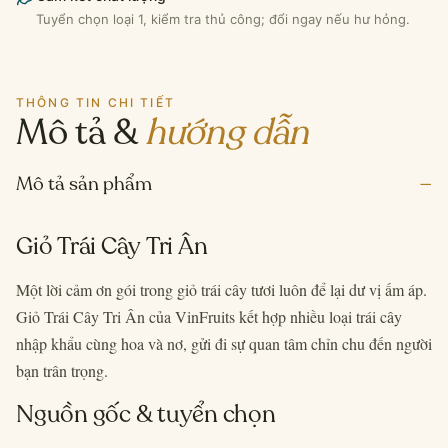
Tuyển chọn loại 1, kiểm tra thủ công; đổi ngay nếu hư hỏng.
THÔNG TIN CHI TIẾT
Mô tả &
hướng dẫn
–
Mô tả sản phẩm
Giỏ Trái Cây Tri Ân
Một lời cảm ơn gói trong giỏ trái cây tươi luôn để lại dư vị ấm áp.
Giỏ Trái Cây Tri Ân của VinFruits kết hợp nhiều loại trái cây
nhập khẩu cùng hoa và nơ, gửi đi sự quan tâm chỉn chu đến người
bạn trân trọng.
Nguồn gốc & tuyển chọn