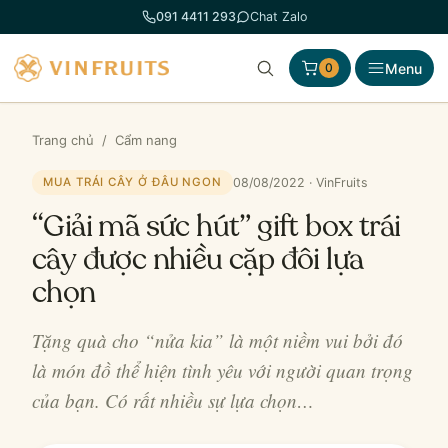
Chuyển
091 4411 293
Chat Zalo
đến
phần
Menu
0
nội
dung
Trang chủ
/
Cẩm nang
08/08/2022 · VinFruits
MUA TRÁI CÂY Ở ĐÂU NGON
“Giải mã sức hút” gift box trái
cây được nhiều cặp đôi lựa
chọn
Tặng quà cho “nửa kia” là một niềm vui bởi đó
là món đồ thể hiện tình yêu với người quan trọng
của bạn. Có rất nhiều sự lựa chọn…