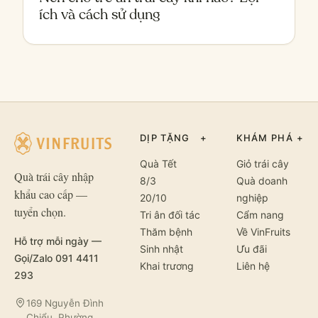
ích và cách sử dụng
DỊP TẶNG
+
KHÁM PHÁ
+
Quà Tết
Giỏ trái cây
Quà trái cây nhập
8/3
Quà doanh
khẩu cao cấp —
20/10
nghiệp
tuyển chọn.
Tri ân đối tác
Cẩm nang
Thăm bệnh
Về VinFruits
Hỗ trợ mỗi ngày —
Sinh nhật
Ưu đãi
Gọi/Zalo 091 4411
Khai trương
Liên hệ
293
169 Nguyễn Đình
Chiểu, Phường