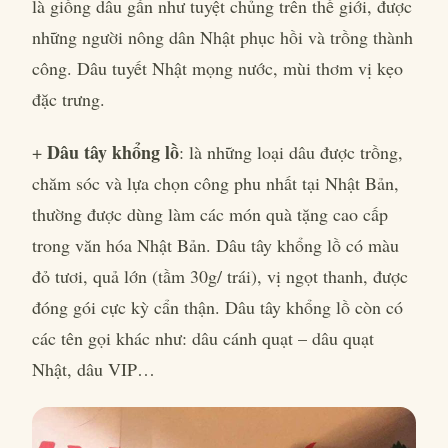
là giống dâu gần như tuyệt chủng trên thế giới, được
những người nông dân Nhật phục hồi và trồng thành
công. Dâu tuyết Nhật mọng nước, mùi thơm vị kẹo
đặc trưng.
Dâu tây khổng lồ
+
: là những loại dâu được trồng,
chăm sóc và lựa chọn công phu nhất tại Nhật Bản,
thường được dùng làm các món quà tặng cao cấp
trong văn hóa Nhật Bản. Dâu tây khổng lồ có màu
đỏ tươi, quả lớn (tầm 30g/ trái), vị ngọt thanh, được
đóng gói cực kỳ cẩn thận. Dâu tây khổng lồ còn có
các tên gọi khác như: dâu cánh quạt – dâu quạt
Nhật, dâu VIP…