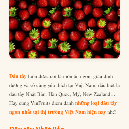
Dâu tây
luôn được coi là món ăn ngon, giàu dinh
dưỡng và vô cùng yêu thích tại Việt Nam, đặc biệt là
dâu tây Nhật Bản, Hàn Quốc, Mỹ, New Zealand…
n
h
ững loại dâu tây
Hãy cùng VinFruits điểm danh
ngon nhất tại thị trường Việt Nam hiện nay
nhé!