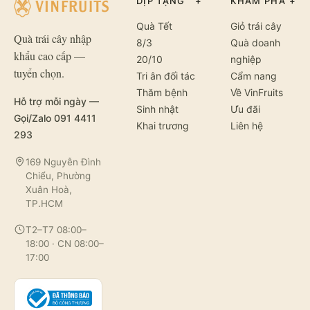
DỊP TẶNG
+
KHÁM PHÁ
+
Quà Tết
Giỏ trái cây
Quà trái cây nhập
8/3
Quà doanh
khẩu cao cấp —
20/10
nghiệp
tuyển chọn.
Tri ân đối tác
Cẩm nang
Thăm bệnh
Về VinFruits
Hỗ trợ mỗi ngày —
Sinh nhật
Ưu đãi
Gọi/Zalo 091 4411
Khai trương
Liên hệ
293
169 Nguyễn Đình
Chiểu, Phường
Xuân Hoà,
TP.HCM
T2–T7 08:00–
18:00 · CN 08:00–
17:00