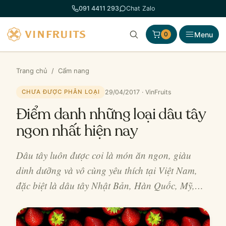
Chuyển
091 4411 293
Chat Zalo
đến
phần
Menu
0
nội
dung
Trang chủ
/
Cẩm nang
29/04/2017 · VinFruits
CHƯA ĐƯỢC PHÂN LOẠI
Điểm danh những loại dâu tây
ngon nhất hiện nay
Dâu tây luôn được coi là món ăn ngon, giàu
dinh dưỡng và vô cùng yêu thích tại Việt Nam,
đặc biệt là dâu tây Nhật Bản, Hàn Quốc, Mỹ,…