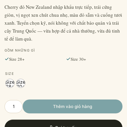
Cherry đỏ New Zealand nhập khẩu trực tiếp, trái cứng
giòn, vị ngọt xen chút chua nhẹ, màu đỏ sẫm và cuống tươi
xanh. Tuyển chọn kỹ, nói không với chất bảo quản và trái
cây Trung Quốc — vừa hợp để cả nhà thưởng, vừa đủ tinh
tế để làm quà.
GỒM NHỮNG GÌ
Size 28+
Size 30+
SIZE
Size
Size
28+
30+
Cherry
Thêm vào giỏ hàng
Đỏ
New
Zealand