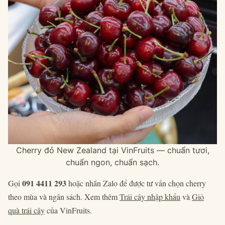
Cherry đỏ New Zealand tại VinFruits — chuẩn tươi,
chuẩn ngon, chuẩn sạch.
091 4411 293
Gọi
hoặc nhắn Zalo để được tư vấn chọn cherry
theo mùa và ngân sách. Xem thêm
Trái cây nhập khẩu
và
Giỏ
quà trái cây
của VinFruits.