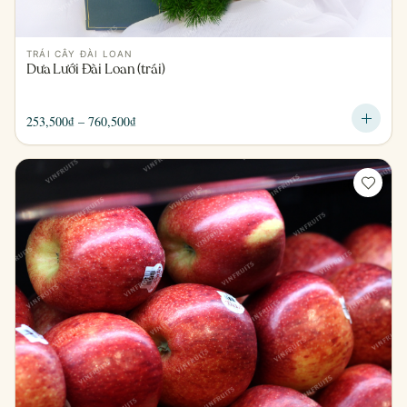
TRÁI CÂY ĐÀI LOAN
Dưa Lưới Đài Loan (trái)
Khoảng
253,500
₫
–
760,500
₫
giá:
từ
253,500₫
đến
760,500₫