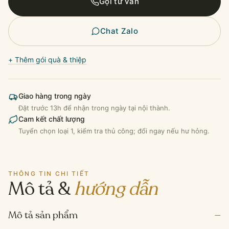
Gọi tư vấn
số
lượng
Chat Zalo
+ Thêm gói quà & thiệp
Giao hàng trong ngày
Đặt trước 13h để nhận trong ngày tại nội thành.
Cam kết chất lượng
Tuyển chọn loại 1, kiểm tra thủ công; đổi ngay nếu hư hỏng.
THÔNG TIN CHI TIẾT
Mô tả &
hướng dẫn
–
Mô tả sản phẩm