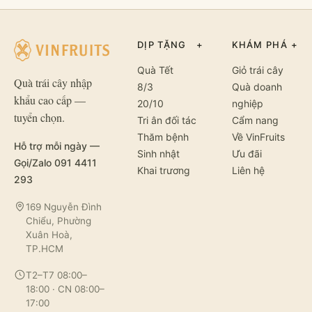
DỊP TẶNG
+
KHÁM PHÁ
+
Quà Tết
Giỏ trái cây
Quà trái cây nhập
8/3
Quà doanh
khẩu cao cấp —
20/10
nghiệp
tuyển chọn.
Tri ân đối tác
Cẩm nang
Thăm bệnh
Về VinFruits
Hỗ trợ mỗi ngày —
Sinh nhật
Ưu đãi
Gọi/Zalo 091 4411
Khai trương
Liên hệ
293
169 Nguyễn Đình
Chiểu, Phường
Xuân Hoà,
TP.HCM
T2–T7 08:00–
18:00 · CN 08:00–
17:00