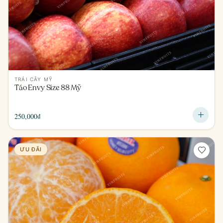
TRÁI CÂY MỸ
Táo Envy Size 88 Mỹ
250,000
₫
ƯU ĐÃI