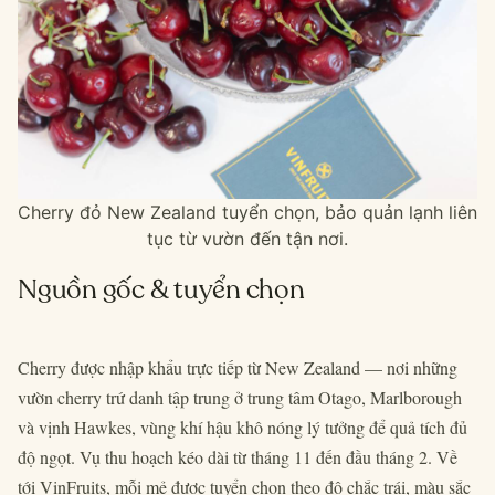
Cherry đỏ New Zealand tuyển chọn, bảo quản lạnh liên
tục từ vườn đến tận nơi.
Nguồn gốc & tuyển chọn
Cherry được nhập khẩu trực tiếp từ New Zealand — nơi những
vườn cherry trứ danh tập trung ở trung tâm Otago, Marlborough
và vịnh Hawkes, vùng khí hậu khô nóng lý tưởng để quả tích đủ
độ ngọt. Vụ thu hoạch kéo dài từ tháng 11 đến đầu tháng 2. Về
tới VinFruits, mỗi mẻ được tuyển chọn theo độ chắc trái, màu sắc