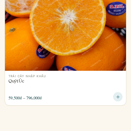
TRÁI CÂY NHẬP KHẨU
Quýt Úc
Khoảng
59,500
₫
–
796,000
₫
giá:
từ
59,500₫
đến
796,000₫