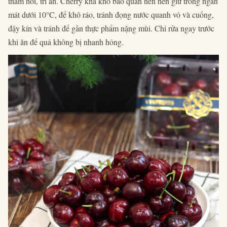
thăm hỏi, tri ân. Cherry khá khó bảo quản nên nên giữ trong ngăn
mát dưới 10°C, để khô ráo, tránh đọng nước quanh vỏ và cuống,
đậy kín và tránh để gần thực phẩm nặng mùi. Chỉ rửa ngay trước
khi ăn để quả không bị nhanh hỏng.