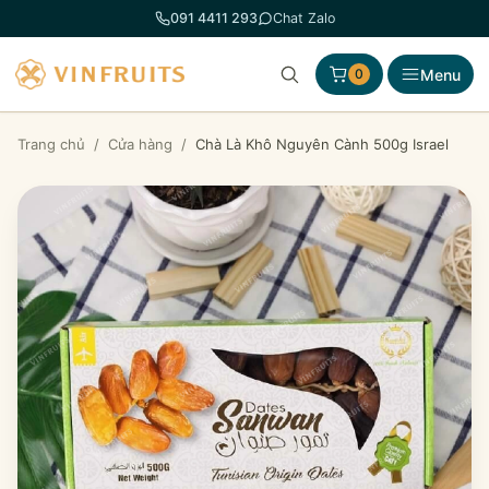
Chuyển
091 4411 293
Chat Zalo
đến
phần
Menu
0
nội
dung
Trang chủ
/
Cửa hàng
/
Chà Là Khô Nguyên Cành 500g Israel