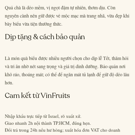
Quả chà là dẻo mềm, vị ngọt đậm tự nhiên, thơm dịu. Còn
nguyên cành nên giữ được vẻ mộc mạc mà trang nhã, vừa đẹp khi
bày biếu vừa tiện thưởng thức.
Dịp tặng & cách bảo quản
Là món quà biếu được nhiều người chọn cho dịp lễ Tết, thăm hỏi
và tri ân nhờ nét sang trọng và giá trị dinh dưỡng. Bảo quản nơi
khô ráo, thoáng mát; có thể để ngăn mát tủ lạnh để giữ độ dẻo lâu
hơn.
Cam kết từ VinFruits
Nhập khẩu trực tiếp từ Israel, rõ xuất xứ.
Giao nhanh 2h nội thành TP.HCM, đúng hẹn.
Đổi trả trong 24h nếu hư hỏng; xuất hóa đơn VAT cho doanh