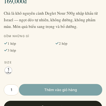
169,000
₫
Chà là khô nguyên cành Deglet Nour 500g nhập khẩu từ
Israel — ngọt dẻo tự nhiên, không đường, không phẩm
màu. Món quà biếu sang trọng và bổ dưỡng.
GỒM NHỮNG GÌ
1 hộp
2 hộp
3 hộp
SIZE
1
hộp
Chà
Thêm vào giỏ hàng
Là
Khô
Nguyên