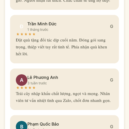
giờ. Người nhận rất thích. Chắc chắn sẽ ủng hộ tiếp!
Trần Minh Đức
Đ
G
1 tháng trước
Đặt quà tặng đối tác dịp cuối năm. Đóng gói sang
trọng, thiệp viết tay rất tinh tế. Phía nhận quà khen
hết lời.
Lê Phương Anh
A
G
3 tuần trước
Trái cây nhập khẩu chất lượng, ngọt và mọng. Nhân
viên tư vấn nhiệt tình qua Zalo, chốt đơn nhanh gọn.
Phạm Quốc Bảo
B
G