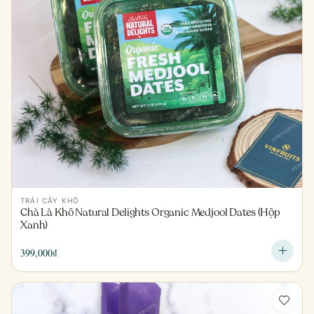
TRÁI CÂY KHÔ
Chà Là Khô Natural Delights Organic Medjool Dates (Hộp
Xanh)
399,000
₫