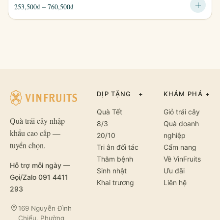
Khoảng
253,500
₫
–
760,500
₫
giá:
từ
253,500₫
đến
760,500₫
DỊP TẶNG
+
KHÁM PHÁ
+
Quà Tết
Giỏ trái cây
Quà trái cây nhập
8/3
Quà doanh
khẩu cao cấp —
20/10
nghiệp
tuyển chọn.
Tri ân đối tác
Cẩm nang
Thăm bệnh
Về VinFruits
Hỗ trợ mỗi ngày —
Sinh nhật
Ưu đãi
Gọi/Zalo 091 4411
Khai trương
Liên hệ
293
169 Nguyễn Đình
Chiểu, Phường