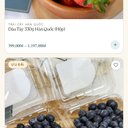
TRÁI CÂY HÀN QUỐC
Dâu Tây 330g Hàn Quốc (Hộp)
Khoảng
399,000
₫
–
1,197,000
₫
giá:
từ
399,000₫
ƯU ĐÃI
đến
1,197,000₫