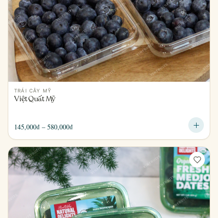
TRÁI CÂY MỸ
Việt Quất Mỹ
Khoảng
145,000
₫
–
580,000
₫
giá:
từ
145,000₫
đến
580,000₫