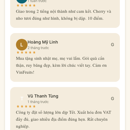
1 tuần trước
Giao trong 2 tiếng nội thành như cam kết. Cherry và
nho tươi đúng như hình, không bị dập. 10 điểm.
Hoàng Mỹ Linh
L
G
2 tháng trước
Mua tặng sinh nhật mẹ, mẹ vui lắm. Gói quà cẩn
thận, ruy băng đẹp, kèm lời chúc viết tay. Cảm ơn
VinFruits!
Vũ Thanh Tùng
T
G
1 tháng trước
Công ty đặt số lượng lớn dịp Tết. Xuất hóa đơn VAT
đầy đủ, giao nhiều địa điểm đúng hẹn. Rất chuyên
nghiệp.