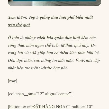
Xem thêm:
Top 5 giống dưa lưới phổ biến nhất
trên thế giới
Ở trên là những
cách bảo quản dưa lưới
kèm các
công thức món ngon chế biến từ thức quả này. Hy
vọng bài viết đã giúp bạn có thêm kiến thức hữu ích.
Đón đọc thêm các thông tin mới được VinFruits cập
nhật liên tục trên website bạn nhé.
[row]
[col span__sm=”12″ align=”center”]
[button text=”ĐẶT HÀNG NGAY” radius=”10″