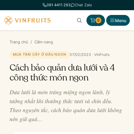
Chuyển
091 4411 293
Chat Zalo
đến
phần
Menu
0
nội
dung
Trang chủ
/
Cẩm nang
07/02/2023 · VinFruits
MUA TRÁI CÂY Ở ĐÂU NGON
Cách bảo quản dưa lưới và 4
công thức món ngon
Dưa lưới là món tráng miệng ngon lành, lý
tưởng nhất khi thưởng thức tươi và chín đều.
Theo nguyên tắc, cách bảo quản dưa lưới không
nên giữ quá…