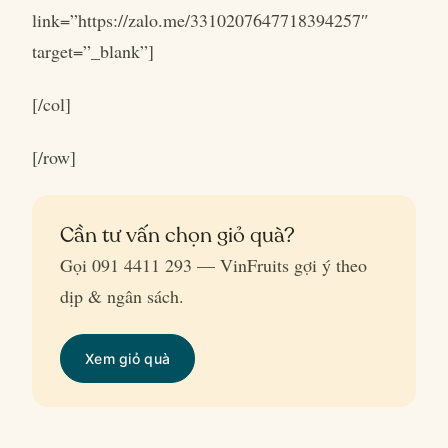
link=”https://zalo.me/3310207647718394257″
target=”_blank”]
[/col]
[/row]
Cần tư vấn chọn giỏ quà?
Gọi 091 4411 293 — VinFruits gợi ý theo
dịp & ngân sách.
Xem giỏ quà