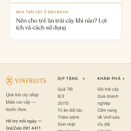
MUA TRÁI CÂY Ở ĐÂU NGON
Nên cho trẻ ăn trái cây khi nào? Lợi
ích và cách sử dụng
DỊP TẶNG
+
KHÁM PHÁ
+
Quà Tết
Giỏ trái cây
Quà trái cây nhập
8/3
Quà doanh
khẩu cao cấp —
20/10
nghiệp
tuyển chọn.
Tri ân đối tác
Cẩm nang
Thăm bệnh
Về VinFruits
Hỗ trợ mỗi ngày —
Sinh nhật
Ưu đãi
Gọi/Zalo 091 4411