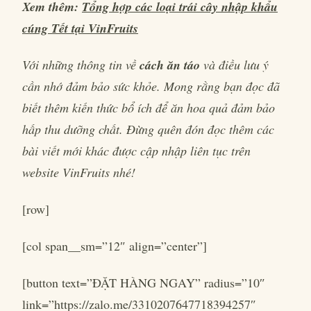
Xem thêm:
Tổng hợp các loại trái cây nhập khẩu
cúng Tết tại VinFruits
Với những thông tin về
cách ăn táo
và điều lưu ý
cần nhớ đảm bảo sức khỏe. Mong rằng bạn đọc đã
biết thêm kiến thức bổ ích để ăn hoa quả đảm bảo
hấp thu dưỡng chất. Đừng quên đón đọc thêm các
bài viết mới khác được cập nhập liên tục trên
website VinFruits nhé!
[row]
[col span__sm=”12″ align=”center”]
[button text=”ĐẶT HÀNG NGAY” radius=”10″
link=”https://zalo.me/3310207647718394257″