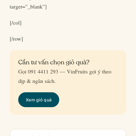
target=”_blank”]
[/col]
[/row]
Cần tư vấn chọn giỏ quà?
Gọi 091 4411 293 — VinFruits gợi ý theo
dịp & ngân sách.
Xem giỏ quà