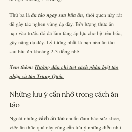
Thứ ba là
ăn táo ngay sau bữa ăn
, thói quen này rất
dễ gây tắc nghẽn vùng dạ dày. Bởi lượng thức ăn
nạp vào trước đó đã làm tăng áp lực cho hệ tiêu hóa,
gây nặng dạ dày. Lỷ tưởng nhất là bạn nên ăn táo
sau bữa ăn khoảng 2-3 tiếng nhé.
Xem thêm:
Hướng dẫn chi tiết cách phân biệt táo
nhập và táo Trung Quốc
Những lưu ý cần nhớ trong cách ăn
táo
cách ăn táo
Ngoài những
chuẩn đảm bảo sức khỏe,
việc ăn thức quả này cũng cần lưu ý những điều như