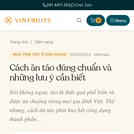
Chuyển
091 4411 293
Chat Zalo
đến
phần
Menu
0
nội
dung
Trang chủ
/
Cẩm nang
22/01/2023 · VinFruits
MUA TRÁI CÂY Ở ĐÂU NGON
Cách ăn táo đúng chuẩn và
những lưu ý cần biết
Nói không ngoa, táo là thức quả phổ biến và
được ưa chuộng trong mọi gia đình Việt. Thế
nhưng, cách ăn táo phát huy hết công dụng
thành phần…