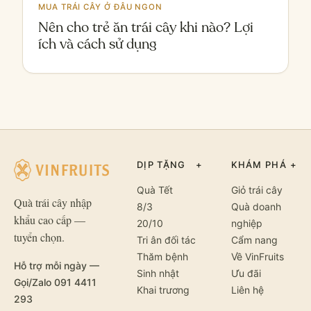
MUA TRÁI CÂY Ở ĐÂU NGON
Nên cho trẻ ăn trái cây khi nào? Lợi
ích và cách sử dụng
DỊP TẶNG
+
KHÁM PHÁ
+
Quà Tết
Giỏ trái cây
Quà trái cây nhập
8/3
Quà doanh
khẩu cao cấp —
20/10
nghiệp
tuyển chọn.
Tri ân đối tác
Cẩm nang
Thăm bệnh
Về VinFruits
Hỗ trợ mỗi ngày —
Sinh nhật
Ưu đãi
Gọi/Zalo 091 4411
Khai trương
Liên hệ
293