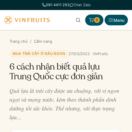
Chuyển
091 4411 293
Chat Zalo
đến
phần
Menu
0
nội
dung
Trang chủ
/
Cẩm nang
27/03/2023 · VinFruits
MUA TRÁI CÂY Ở ĐÂU NGON
6 cách nhận biết quả lựu
Trung Quốc cực đơn giản
Quả lựu là trái cây được ưa chuộng, với vị ngon
ngọt và mọng nước, kèm theo thành phần dinh
dưỡng tốt sức khỏe. Thế nhưng, với thực trạng
lựu…