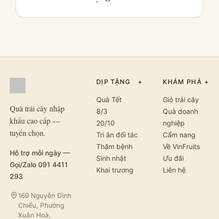
DỊP TẶNG
+
KHÁM PHÁ
+
Quà Tết
Giỏ trái cây
Quà trái cây nhập
8/3
Quà doanh
khẩu cao cấp —
20/10
nghiệp
tuyển chọn.
Tri ân đối tác
Cẩm nang
Thăm bệnh
Về VinFruits
Hỗ trợ mỗi ngày —
Sinh nhật
Ưu đãi
Gọi/Zalo 091 4411
Khai trương
Liên hệ
293
169 Nguyễn Đình
Chiểu, Phường
Xuân Hoà,