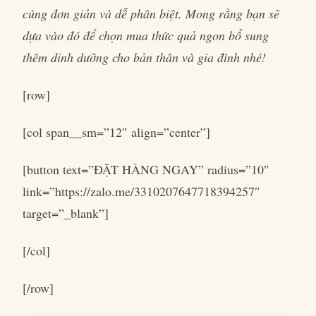
cùng đơn giản và dễ phân biệt. Mong rằng bạn sẽ
dựa vào đó để chọn mua thức quả ngon bổ sung
thêm dinh dưỡng cho bản thân và gia đình nhé!
[row]
[col span__sm=”12″ align=”center”]
[button text=”ĐẶT HÀNG NGAY” radius=”10″
link=”https://zalo.me/3310207647718394257″
target=”_blank”]
[/col]
[/row]