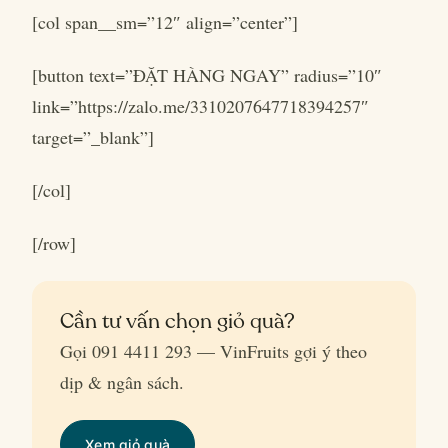
[col span__sm=”12″ align=”center”]
[button text=”ĐẶT HÀNG NGAY” radius=”10″
link=”https://zalo.me/3310207647718394257″
target=”_blank”]
[/col]
[/row]
Cần tư vấn chọn giỏ quà?
Gọi 091 4411 293 — VinFruits gợi ý theo
dịp & ngân sách.
Xem giỏ quà