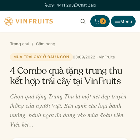
Chuyển
091 4411 293
Chat Zalo
đến
phần
Menu
0
nội
dung
Trang chủ
/
Cẩm nang
03/09/2022 · VinFruits
MUA TRÁI CÂY Ở ĐÂU NGON
4 Combo quà tặng trung thu
kết hợp trái cây tại VinFruits
Chọn quà tặng Trung Thu là một nét đẹp truyền
thống của người Việt. Bên cạnh các loại bánh
nướng, bánh ngọt đa dạng vào mùa đoàn viên.
Việc kết…