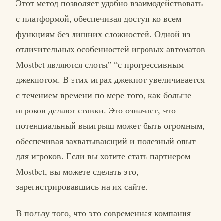
Этот метод позволяет удобно взаимодействовать
с платформой, обеспечивая доступ ко всем
функциям без лишних сложностей. Одной из
отличительных особенностей игровых автоматов
Mostbet являются слоты” “с прогрессивным
джекпотом. В этих играх джекпот увеличивается
с течением времени по мере того, как больше
игроков делают ставки. Это означает, что
потенциальный выигрыш может быть огромным,
обеспечивая захватывающий и полезный опыт
для игроков. Если вы хотите стать партнером
Mostbet, вы можете сделать это,
зарегистрировавшись на их сайте.
В пользу того, что это современная компания