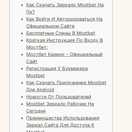
Как Скачать Зеркало Mostbet На
Пк?
Как Войти И Авторизоваться На
Официальном Сайте
Бесплатные Спины В Mostbet
Краткая Инструкция По Входу В
Мостбет:
Мостбет Казино – Официальный
Сайт
Регистрация У Букмекера
Mostbet
Как Скачать Приложение Mostbet
Для Android
Новости От Пользователей
Mostbet Зеркало Рабочее На
Сегодня
Преимущества Использования
Зеркал Сайта Для Доступа К