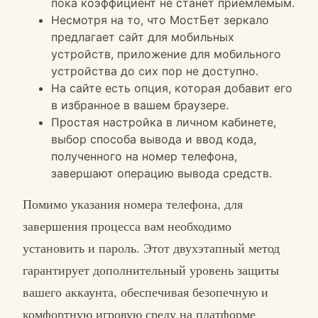
пока коэффициент не станет приемлемым.
Несмотря на то, что МостБет зеркало
предлагает сайт для мобильных
устройств, приложение для мобильного
устройства до сих пор не доступно.
На сайте есть опция, которая добавит его
в избранное в вашем браузере.
Простая настройка в личном кабинете,
выбор способа вывода и ввод кода,
полученного на номер телефона,
завершают операцию вывода средств.
Помимо указания номера телефона, для
завершения процесса вам необходимо
установить и пароль. Этот двухэтапный метод
гарантирует дополнительный уровень защиты
вашего аккаунта, обеспечивая безопечную и
комфортную игровую среду на платформе