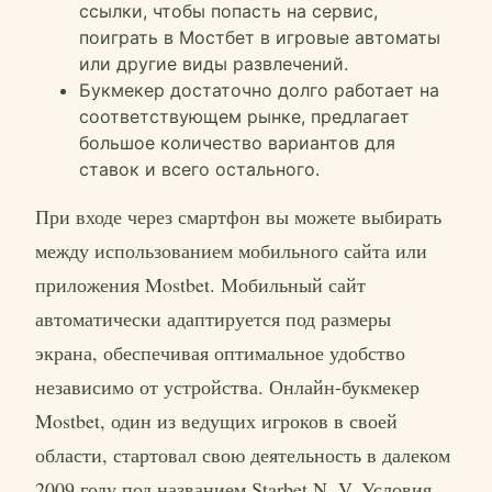
ссылки, чтобы попасть на сервис,
поиграть в Мостбет в игровые автоматы
или другие виды развлечений.
Букмекер достаточно долго работает на
соответствующем рынке, предлагает
большое количество вариантов для
ставок и всего остального.
При входе через смартфон вы можете выбирать
между использованием мобильного сайта или
приложения Mostbet. Мобильный сайт
автоматически адаптируется под размеры
экрана, обеспечивая оптимальное удобство
независимо от устройства. Онлайн-букмекер
Mostbet, один из ведущих игроков в своей
области, стартовал свою деятельность в далеком
2009 году под названием Starbet N. V. Условия