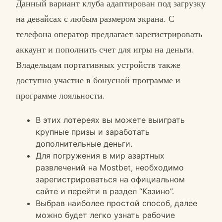
Данный вариант клуба адаптирован под загрузку
на девайсах с любым размером экрана. С
телефона оператор предлагает зарегистрировать
аккаунт и пополнить счет для игры на деньги.
Владельцам портативных устройств также
доступно участие в бонусной программе и
программе лояльности.
В этих лотереях вы можете выиграть
крупные призы и заработать
дополнительные деньги.
Для погружения в мир азартных
развлечений на Mostbet, необходимо
зарегистрироваться на официальном
сайте и перейти в раздел “Казино”.
Выбрав наиболее простой способ, далее
можно будет легко узнать рабочие