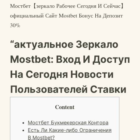
Мостбет【зеркало Рабочее Сегодня И Сейчас】
официальный Сайт Mostbet Бонус На Депозит
30%
“актуальное Зеркало
Mostbet: Вход И Доступ
На Сегодня Новости
Пользователей Ставки
Content
Мостбет Букмекерская Контора
Есть Ли Какие-либо Ограничения
В Mostbet?