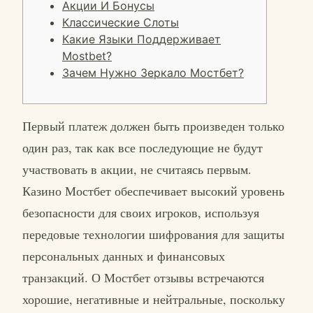
Акции И Бонусы
Классические Слоты
Какие Языки Поддерживает
Mostbet?
Зачем Нужно Зеркало Мостбет?
Первый платеж должен быть произведен только
один раз, так как все последующие не будут
участвовать в акции, не считаясь первым.
Казино Мостбет обеспечивает высокий уровень
безопасности для своих игроков, используя
передовые технологии шифрования для защиты
персональных данных и финансовых
транзакций. О Мостбет отзывы встречаются
хорошие, негативные и нейтральные, поскольку