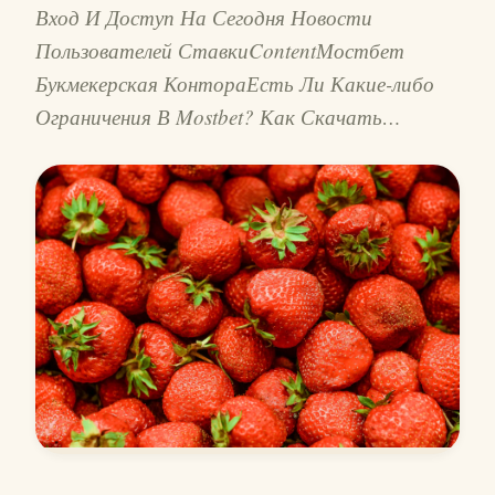
Вход И Доступ На Сегодня Новости
Пользователей СтавкиContentМостбет
Букмекерская КонтораЕсть Ли Какие-либо
Ограничения В Mostbet? Как Скачать…