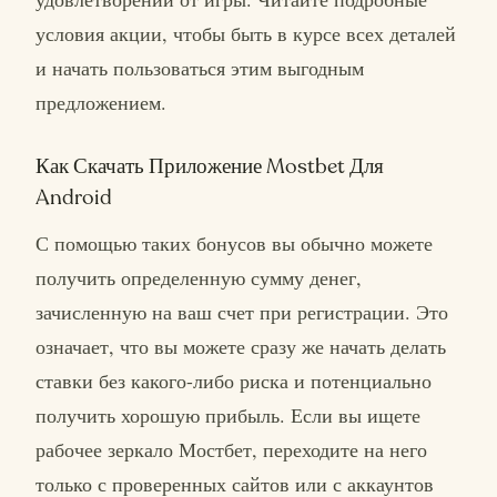
условия акции, чтобы быть в курсе всех деталей
и начать пользоваться этим выгодным
предложением.
Как Скачать Приложение Mostbet Для
Android
С помощью таких бонусов вы обычно можете
получить определенную сумму денег,
зачисленную на ваш счет при регистрации. Это
означает, что вы можете сразу же начать делать
ставки без какого-либо риска и потенциально
получить хорошую прибыль. Если вы ищете
рабочее зеркало Мостбет, переходите на него
только с проверенных сайтов или с аккаунтов