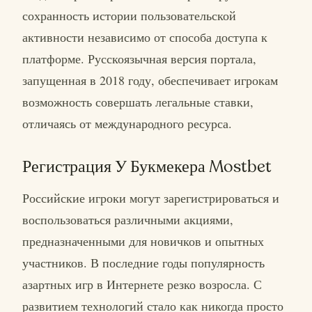
сохранность истории пользовательской
активности независимо от способа доступа к
платформе. Русскоязычная версия портала,
запущенная в 2018 году, обеспечивает игрокам
возможность совершать легальные ставки,
отличаясь от международного ресурса.
Регистрация У Букмекера Mostbet
Российские игроки могут зарегистрироваться и
воспользоваться различными акциями,
предназначенными для новичков и опытных
участников. В последние годы популярность
азартных игр в Интернете резко возросла. С
развитием технологий стало как никогда просто