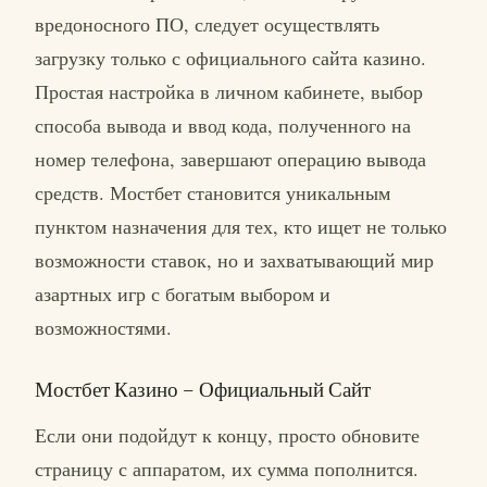
вредоносного ПО, следует осуществлять
загрузку только с официального сайта казино.
Простая настройка в личном кабинете, выбор
способа вывода и ввод кода, полученного на
номер телефона, завершают операцию вывода
средств. Мостбет становится уникальным
пунктом назначения для тех, кто ищет не только
возможности ставок, но и захватывающий мир
азартных игр с богатым выбором и
возможностями.
Мостбет Казино – Официальный Сайт
Если они подойдут к концу, просто обновите
страницу с аппаратом, их сумма пополнится.