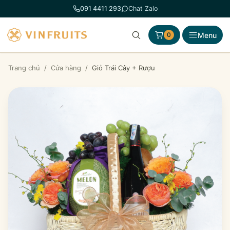
Chuyển
091 4411 293
Chat Zalo
đến
phần
Menu
0
nội
dung
Trang chủ
/
Cửa hàng
/
Giỏ Trái Cây + Rượu