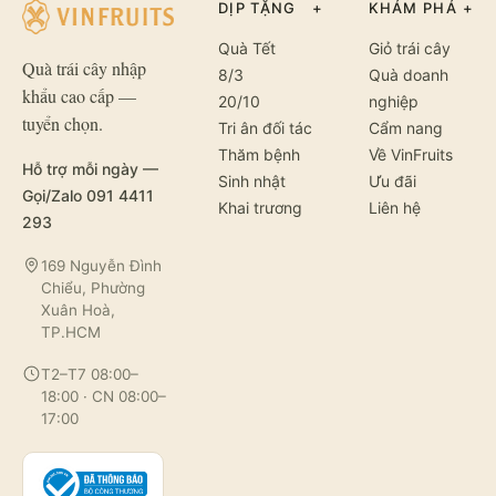
DỊP TẶNG
+
KHÁM PHÁ
+
Quà Tết
Giỏ trái cây
Quà trái cây nhập
8/3
Quà doanh
khẩu cao cấp —
20/10
nghiệp
tuyển chọn.
Tri ân đối tác
Cẩm nang
Thăm bệnh
Về VinFruits
Hỗ trợ mỗi ngày —
Sinh nhật
Ưu đãi
Gọi/Zalo 091 4411
Khai trương
Liên hệ
293
169 Nguyễn Đình
Chiểu, Phường
Xuân Hoà,
TP.HCM
T2–T7 08:00–
18:00 · CN 08:00–
17:00