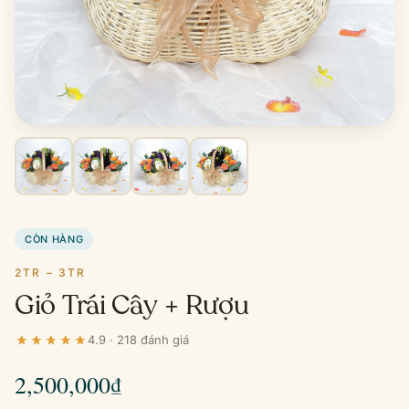
CÒN HÀNG
2TR – 3TR
Giỏ Trái Cây + Rượu
4.9 · 218 đánh giá
2,500,000
₫