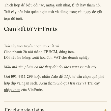
Thích hợp để biếu đối tác, mừng sinh nhật, lễ tết hay thăm hỏi.
Trái cây nên bảo quản ngăn mát và dùng trong vài ngày để giữ
trọn độ tươi.
Cam kết từ VinFruits
Trái cây tươi tuyển chọn, rõ xuất xứ.
Giao nhanh 2h nội thành TP.HCM, đúng hẹn.
Đổi nếu hư hỏng; xuất hóa đơn VAT cho doanh nghiệp.
Mẫu mã sản phẩm có thể thay đổi tùy theo mùa vụ trái cây.
091 4411 293
Gọi
hoặc nhắn Zalo để được tư vấn chọn quà phù
hợp dịp và ngân sách. Xem thêm
Giỏ quà trái cây
và
Trái cây
nhập khẩu
của VinFruits.
+
Tùy chọn giao hàng