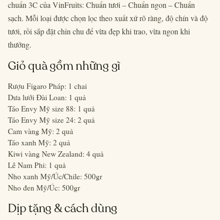
chuẩn 3C của VinFruits: Chuẩn tươi – Chuẩn ngon – Chuẩn
sạch. Mỗi loại được chọn lọc theo xuất xứ rõ ràng, độ chín và độ
tươi, rồi sắp đặt chỉn chu để vừa đẹp khi trao, vừa ngon khi
thưởng.
Giỏ quà gồm những gì
Rượu Figaro Pháp: 1 chai
Dưa lưới Đài Loan: 1 quả
Táo Envy Mỹ size 88: 1 quả
Táo Envy Mỹ size 24: 2 quả
Cam vàng Mỹ: 2 quả
Táo xanh Mỹ: 2 quả
Kiwi vàng New Zealand: 4 quả
Lê Nam Phi: 1 quả
Nho xanh Mỹ/Úc/Chile: 500gr
Nho đen Mỹ/Úc: 500gr
Dịp tặng & cách dùng