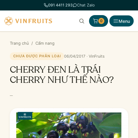
Chuyển
091 4411 293
Chat Zalo
đến
phần
Menu
0
nội
dung
Trang chủ
/
Cẩm nang
06/04/2017 · VinFruits
CHƯA ĐƯỢC PHÂN LOẠI
CHERRY ĐEN LÀ TRÁI
CHERRY NHƯ THẾ NÀO?
–