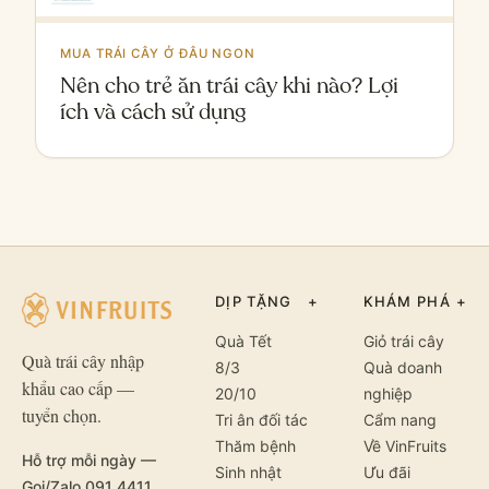
MUA TRÁI CÂY Ở ĐÂU NGON
Nên cho trẻ ăn trái cây khi nào? Lợi
ích và cách sử dụng
DỊP TẶNG
+
KHÁM PHÁ
+
Quà Tết
Giỏ trái cây
Quà trái cây nhập
8/3
Quà doanh
khẩu cao cấp —
20/10
nghiệp
tuyển chọn.
Tri ân đối tác
Cẩm nang
Thăm bệnh
Về VinFruits
Hỗ trợ mỗi ngày —
Sinh nhật
Ưu đãi
Gọi/Zalo 091 4411