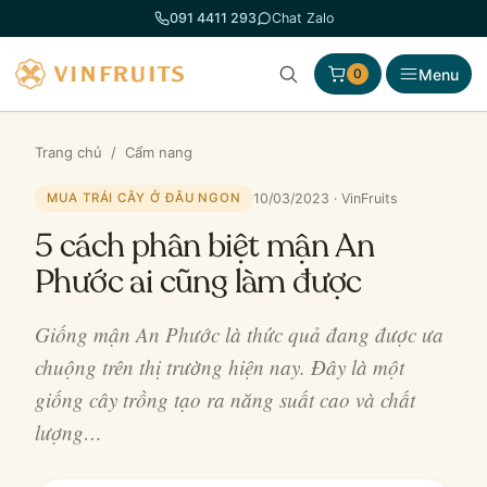
Chuyển
091 4411 293
Chat Zalo
đến
phần
Menu
0
nội
dung
Trang chủ
/
Cẩm nang
10/03/2023 · VinFruits
MUA TRÁI CÂY Ở ĐÂU NGON
5 cách phân biệt mận An
Phước ai cũng làm được
Giống mận An Phước là thức quả đang được ưa
chuộng trên thị trường hiện nay. Đây là một
giống cây trồng tạo ra năng suất cao và chất
lượng…