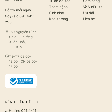
Tri ân đối tác
Cẩm nang
Thăm bệnh
Về VinFruits
Hỗ trợ mỗi ngày —
Sinh nhật
Ưu đãi
Gọi/Zalo 091 4411
Khai trương
Liên hệ
293
169 Nguyễn Đình
Chiểu, Phường
Xuân Hoà,
TP.HCM
T2–T7 08:00–
18:00 · CN 08:00–
17:00
KÊNH LIÊN HỆ
+
Hotline 091 4411