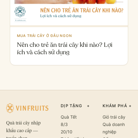
MUA TRÁI CÂY Ở ĐÂU NGON
Nên cho trẻ ăn trái cây khi nào? Lợi
ích và cách sử dụng
DỊP TẶNG
+
KHÁM PHÁ
+
Quà Tết
Giỏ trái cây
Quà trái cây nhập
8/3
Quà doanh
khẩu cao cấp —
20/10
nghiệp
tuyển chọn.