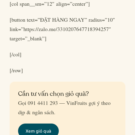
[col span__sm=”12″ align=”center”]
[button text=”ĐẶT HÀNG NGAY” radius=”10″
link=”https://zalo.me/3310207647718394257″
target=”_blank”]
[/col]
[/row]
Cần tư vấn chọn giỏ quà?
Gọi 091 4411 293 — VinFruits gợi ý theo
dịp & ngân sách.
Xem giỏ quà